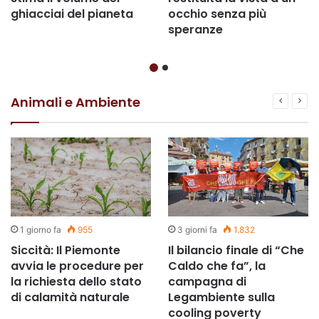
ghiacciai del pianeta
occhio senza più
speranze
Animali e Ambiente
1 giorno fa
955
3 giorni fa
1.832
Siccità: Il Piemonte
Il bilancio finale di “Che
avvia le procedure per
Caldo che fa”, la
la richiesta dello stato
campagna di
di calamità naturale
Legambiente sulla
cooling poverty