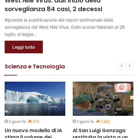
West Nile Virus: dall’inizio della
sorveglianza 84 casi, 2 decessi
Riprende la pubblicazione del report settimanale della
sorveglianza del West Nile Virus. Dallo scorso febbraio al 28
luglio, si legge…
Leggi tutto
Scienza e Tecnologia
2 giorni fa
973
2 giorni fa
1.262
Un nuovo modello di IA
Al San Luigi Gonzaga
stima il volume dei
restituita la vista a un