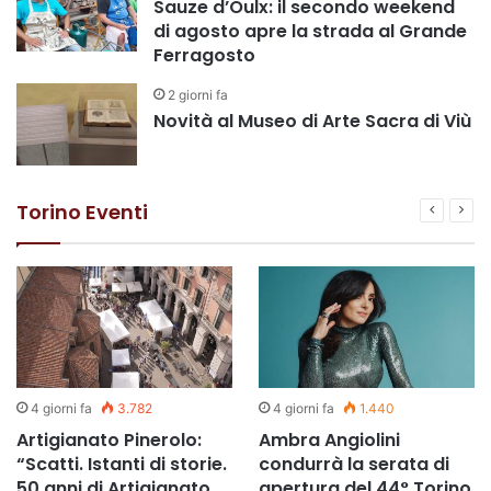
Sauze d’Oulx: il secondo weekend
di agosto apre la strada al Grande
Ferragosto
2 giorni fa
Novità al Museo di Arte Sacra di Viù
Torino Eventi
4 giorni fa
3.782
4 giorni fa
1.440
Artigianato Pinerolo:
Ambra Angiolini
“Scatti. Istanti di storie.
condurrà la serata di
50 anni di Artigianato,
apertura del 44° Torino