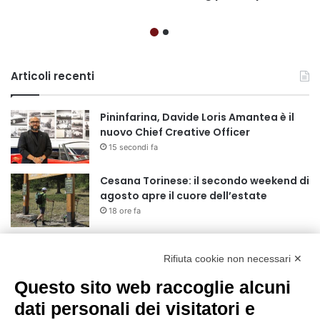
Articoli recenti
Pininfarina, Davide Loris Amantea è il
nuovo Chief Creative Officer
15 secondi fa
Cesana Torinese: il secondo weekend di
agosto apre il cuore dell’estate
18 ore fa
Siccità: Il Piemonte avvia le procedure
per la richiesta dello stato di calamità
Rifiuta cookie non necessari ✕
naturale
Questo sito web raccoglie alcuni
19 ore fa
dati personali dei visitatori e
Reale Mutua, ecco il programma del