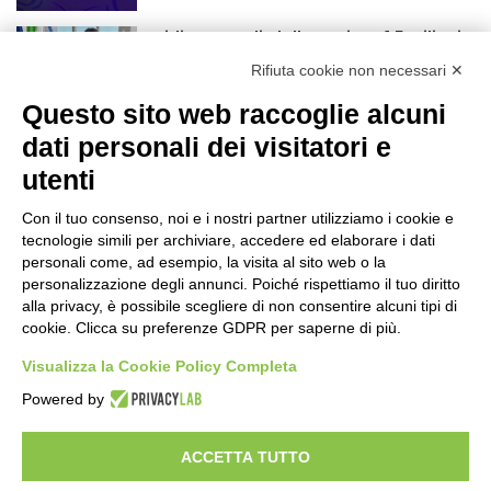
Nidi comunali: dalla Regione 1,5 milioni
di euro per ampliare gli orari dei servizi
Rifiuta cookie non necessari ✕
a parità di tariffa
20 ore fa
Questo sito web raccoglie alcuni
Eclissi di Sole del 12 agosto: potenziati i
dati personali dei visitatori e
collegamenti verso la collina
utenti
20 ore fa
Con il tuo consenso, noi e i nostri partner utilizziamo i cookie e
Sauze d’Oulx: il secondo weekend di
tecnologie simili per archiviare, accedere ed elaborare i dati
agosto apre la strada al Grande
personali come, ad esempio, la visita al sito web o la
Ferragosto
personalizzazione degli annunci. Poiché rispettiamo il tuo diritto
alla privacy, è possibile scegliere di non consentire alcuni tipi di
21 ore fa
cookie. Clicca su preferenze GDPR per saperne di più.
Un nuovo modello di IA stima il volume
dei ghiacciai del pianeta
Visualizza la Cookie Policy Completa
22 ore fa
Powered by
ACCETTA TUTTO
Visibileweb - IT03270560802 - info@cronacamilano.it