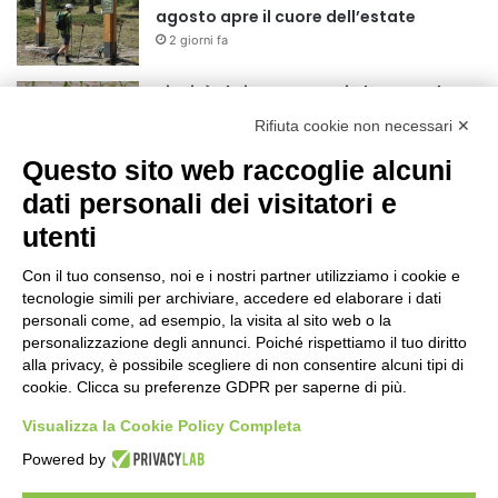
agosto apre il cuore dell’estate
2 giorni fa
Siccità: Il Piemonte avvia le procedure
per la richiesta dello stato di calamità
Rifiuta cookie non necessari ✕
naturale
Questo sito web raccoglie alcuni
2 giorni fa
dati personali dei visitatori e
Reale Mutua, ecco il programma del
precampionato
utenti
2 giorni fa
Con il tuo consenso, noi e i nostri partner utilizziamo i cookie e
Nidi comunali: dalla Regione 1,5 milioni
tecnologie simili per archiviare, accedere ed elaborare i dati
di euro per ampliare gli orari dei servizi
personali come, ad esempio, la visita al sito web o la
personalizzazione degli annunci. Poiché rispettiamo il tuo diritto
a parità di tariffa
alla privacy, è possibile scegliere di non consentire alcuni tipi di
2 giorni fa
cookie. Clicca su preferenze GDPR per saperne di più.
Eclissi di Sole del 12 agosto: potenziati i
Visualizza la Cookie Policy Completa
collegamenti verso la collina
2 giorni fa
Powered by