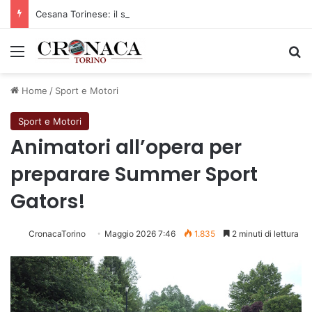
Cesana Torinese: il secondo weekend di agosto apre il cuore dell’estate
Menu
C
Home
/
Sport e Motori
Sport e Motori
Animatori all’opera per
preparare Summer Sport
Gators!
CronacaTorino
Maggio 2026 7:46
1.835
2 minuti di lettura