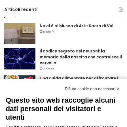
Articoli recenti
Novità al Museo di Arte Sacra di Viù
6 ore fa
Il codice segreto dei neuroni: la
memoria della nascita che costruisce il
cervello
7 ore fa
Una guida alimentare per affrontare i
giorni più caldi: come idratarsi e cosa
Rifiuta cookie non necessari ✕
portare in tavola a Ferragosto
11 ore fa
Questo sito web raccoglie alcuni
Basket Torino guarda al futuro:
dati personali dei visitatori e
accordo pluriennale con il giovane
utenti
Alberto Mossi
11 ore fa