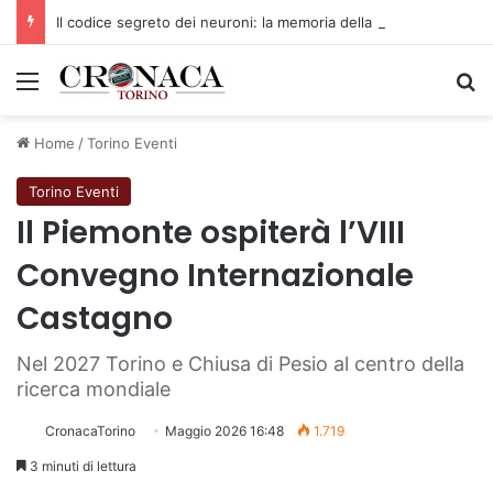
Il codice segreto dei neuroni: la memoria della nascita che costruisce il cervello
Menu
C
Home
/
Torino Eventi
Torino Eventi
Il Piemonte ospiterà l’VIII
Convegno Internazionale
Castagno
Nel 2027 Torino e Chiusa di Pesio al centro della
ricerca mondiale
CronacaTorino
Maggio 2026 16:48
1.719
3 minuti di lettura