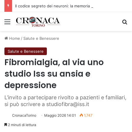
Il codice segreto dei neuroni: la memoria della nascita che costruisce il cervello
Menu
C
Home
/
Salute e Benessere
Salute e Benessere
Fibromialgia, al via uno
studio Iss su ansia e
depressione
L’invito a partecipare rivolto a pazienti e familiari,
si può scrivere a studiofibra@iss.it
CronacaTorino
Maggio 2026 14:01
1.747
2 minuti di lettura