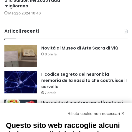
alla Salute, nel 2023 i dati
migliorano
Maggio 2024 10:46
Articoli recenti
Novità al Museo di Arte Sacra di Viù
6 ore fa
Il codice segreto dei neuroni: la
memoria della nascita che costruisce il
cervello
7 ore fa
Una guida alimentare per affrontare i
giorni più caldi: come idratarsi e cosa
Rifiuta cookie non necessari ✕
portare in tavola a Ferragosto
11 ore fa
Questo sito web raccoglie alcuni
Basket Torino guarda al futuro: