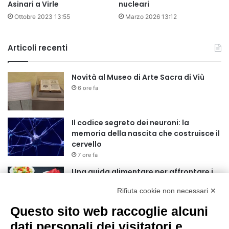
Asinari a Virle
nucleari
Ottobre 2023 13:55
Marzo 2026 13:12
Articoli recenti
Novità al Museo di Arte Sacra di Viù
6 ore fa
Il codice segreto dei neuroni: la
memoria della nascita che costruisce il
cervello
7 ore fa
Una guida alimentare per affrontare i
giorni più caldi: come idratarsi e cosa
Rifiuta cookie non necessari ✕
portare in tavola a Ferragosto
11 ore fa
Questo sito web raccoglie alcuni
Basket Torino guarda al futuro:
dati personali dei visitatori e