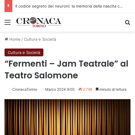
Il codice segreto dei neuroni: la memoria della nascita che costruisce il cervello
Menu
C
Home
/
Cultura e Società
Cultura e Società
“Fermenti – Jam Teatrale” al
Teatro Salomone
CronacaTorino
Marzo 2024 9:00
2.798
minuto di lettura