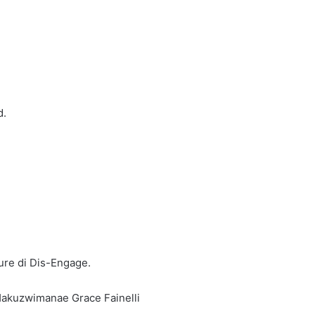
d.
ure di Dis-Engage.
 Hakuzwimanae Grace Fainelli