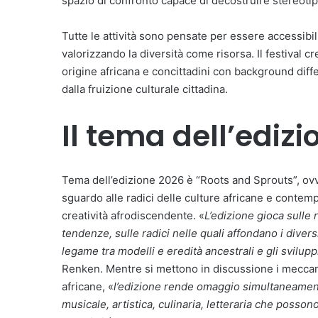
spazio di confronto capace di decostruire stereoti
Tutte le attività sono pensate per essere accessibil
valorizzando la diversità come risorsa. Il festival cr
origine africana e concittadini con background diff
dalla fruizione culturale cittadina.
Il tema dell’ediz
Tema dell’edizione 2026 è “Roots and Sprouts”, ovve
sguardo alle radici delle culture africane e conte
creatività afrodiscendente. «
L’edizione gioca sulle 
tendenze, sulle radici nelle quali affondano i divers
legame tra modelli e eredità ancestrali e gli svilupp
Renken. Mentre si mettono in discussione i meccanis
africane, «
l’edizione rende omaggio simultaneamente
musicale, artistica, culinaria, letteraria che posson