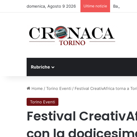
domenica, Agosto 9 2026
Ultime notizie
Basket Torin
Rubriche
Home
/
Torino Eventi
/
Festival CreativAfrica torna a To
Torino Eventi
Festival CreativA
con la dodicesim