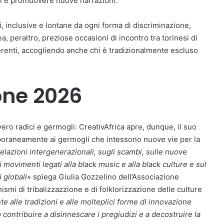
pi e promuovere nuove narrazioni.
i, inclusive e lontane da ogni forma di discriminazione,
ea, peraltro, preziose occasioni di incontro tra torinesi di
erenti, accogliendo anche chi è tradizionalmente escluso
ione 2026
ro radici e germogli: CreativAfrica apre, dunque, il suo
mporaneamente ai germogli che intessono nuove vie per la
relazioni intergenerazionali, sugli scambi, sulle nuove
i movimenti legati alla black music e alla black culture e sul
i globali
» spiega Giulia Gozzelino dell’Associazione
mi di tribalizzazzione e di folklorizzazione delle culture
 alle tradizioni e alle molteplici forme di innovazione
o contribuire a disinnescare i pregiudizi e a decostruire la