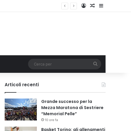
Accedi
Un articolo a c
Barra lateral
Cerca
per
Articoli recenti
Grande successo per la
Mezza Maratona di Sestriere
“Memorial Pelle”
10 ore fa
Basket Torino: gli allenamenti