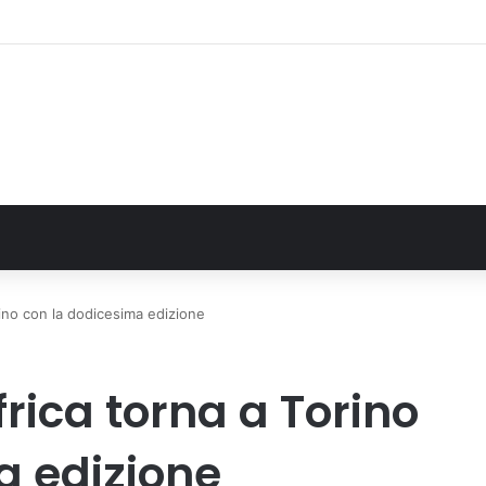
o: gli allenamenti Pre-Raduno in programma dal10 al 14 agosto
rino con la dodicesima edizione
frica torna a Torino
a edizione