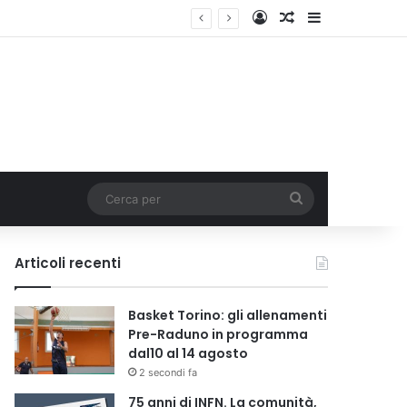
Accedi
Un articolo a c
Barra lateral
lia
Cerca
per
Articoli recenti
Basket Torino: gli allenamenti
Pre-Raduno in programma
dal10 al 14 agosto
2 secondi fa
75 anni di INFN. La comunità,