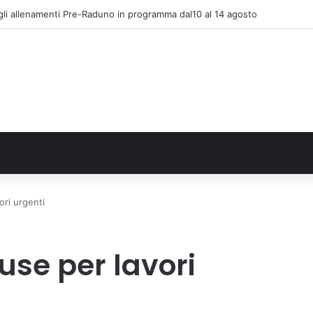
 La comunità, la storia, il futuro della ricerca in fisica fondamentale in Ita
ori urgenti
use per lavori