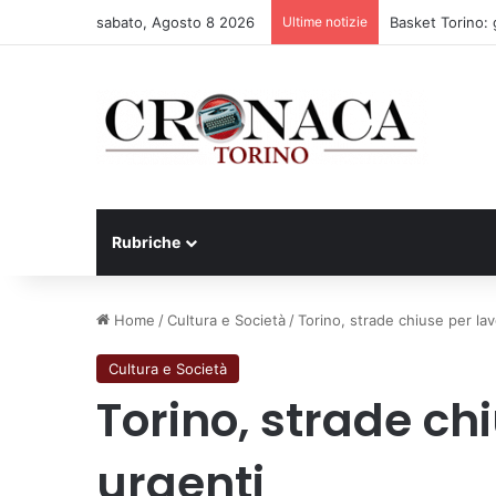
sabato, Agosto 8 2026
Ultime notizie
75 anni di INFN.
Rubriche
Home
/
Cultura e Società
/
Torino, strade chiuse per lav
Cultura e Società
Torino, strade chi
urgenti