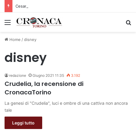
Cesana Torinese: il secondo weekend di agosto apre il cuore dell’estate
Menu
C
Home
/
disney
disney
redazione
Giugno 2021 11:35
3.192
Crudelia, la recensione di
CronacaTorino
La genesi di "Crudelia", luci e ombre di una cattiva non ancora
tale
Leggi tutto