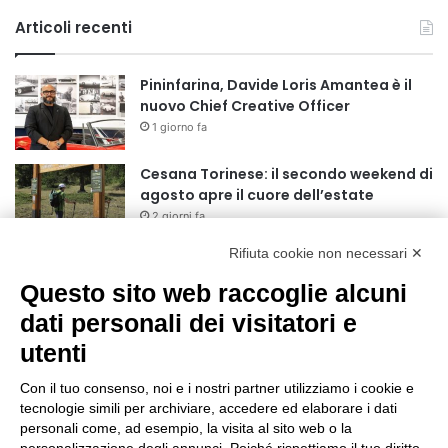
Articoli recenti
Pininfarina, Davide Loris Amantea è il
nuovo Chief Creative Officer
1 giorno fa
Cesana Torinese: il secondo weekend di
agosto apre il cuore dell’estate
2 giorni fa
Rifiuta cookie non necessari ✕
Siccità: Il Piemonte avvia le procedure
per la richiesta dello stato di calamità
Questo sito web raccoglie alcuni
naturale
dati personali dei visitatori e
2 giorni fa
utenti
Reale Mutua, ecco il programma del
precampionato
Con il tuo consenso, noi e i nostri partner utilizziamo i cookie e
2 giorni fa
tecnologie simili per archiviare, accedere ed elaborare i dati
personali come, ad esempio, la visita al sito web o la