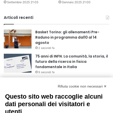
Settembre 2025 21:05
Gennaio 2025 21:00
Articoli recenti
Basket Torino: gli allenamenti Pre-
Raduno in programma dal10 al 14
agosto
2 secondi fa
75 anni di INFN. La comunità, la storia, il
futuro della ricerca in fisica
fondamentale in Italia
9 secondi fa
Stop alla linea Torino-Bardonecchia
nel pieno della stagione turistica
Rifiuta cookie non necessari ✕
4 ore fa
Questo sito web raccoglie alcuni
Grande partecipazione alla Festa della
dati personali dei visitatori e
Madonna della Neve al Rifugio Ciao
utenti