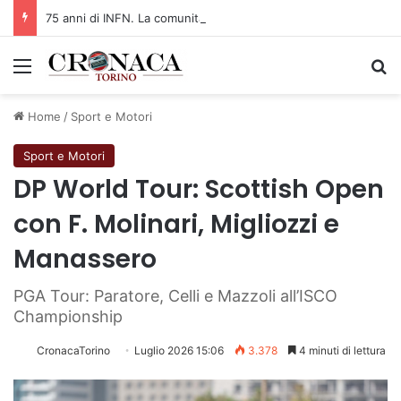
75 anni di INFN. La comunità, la storia, il futuro della ricerca in fisica fondamentale in Italia
Menu
C
Home
/
Sport e Motori
Sport e Motori
DP World Tour: Scottish Open
con F. Molinari, Migliozzi e
Manassero
PGA Tour: Paratore, Celli e Mazzoli all’ISCO
Championship
CronacaTorino
Luglio 2026 15:06
3.378
4 minuti di lettura