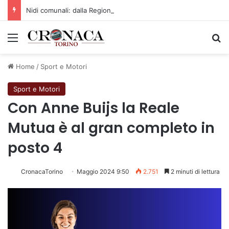
Nidi comunali: dalla Regione 1,5 milioni di euro per ampliare gli orari dei servizi a parità di tariffa
Menu
C
Home
/
Sport e Motori
Sport e Motori
Con Anne Buijs la Reale
Mutua è al gran completo in
posto 4
CronacaTorino
Maggio 2024 9:50
2.751
2 minuti di lettura