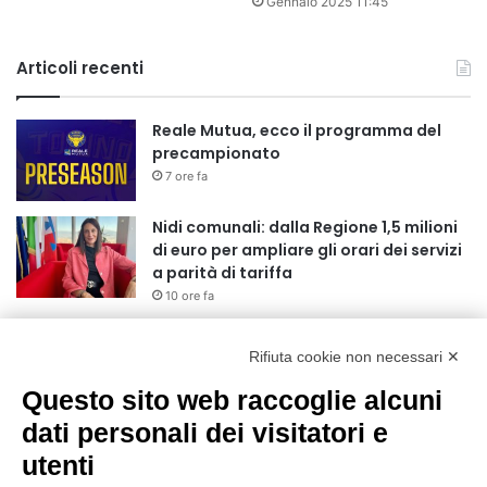
Gennaio 2025 11:45
Articoli recenti
Reale Mutua, ecco il programma del
precampionato
7 ore fa
Nidi comunali: dalla Regione 1,5 milioni
di euro per ampliare gli orari dei servizi
a parità di tariffa
10 ore fa
Eclissi di Sole del 12 agosto: potenziati i
collegamenti verso la collina
Rifiuta cookie non necessari ✕
11 ore fa
Questo sito web raccoglie alcuni
dati personali dei visitatori e
Sauze d’Oulx: il secondo weekend di
agosto apre la strada al Grande
utenti
Ferragosto