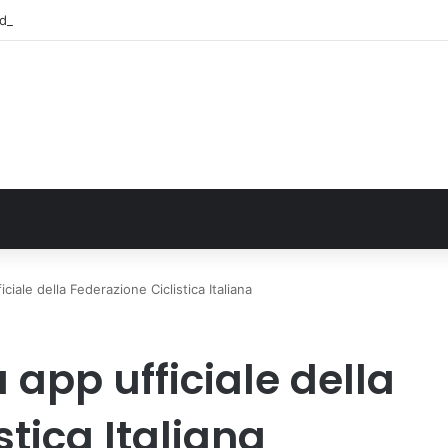
alla Regione 1,5 milioni di euro per ampliare gli orari dei servizi a parità d
ciale della Federazione Ciclistica Italiana
 app ufficiale della
stica Italiana