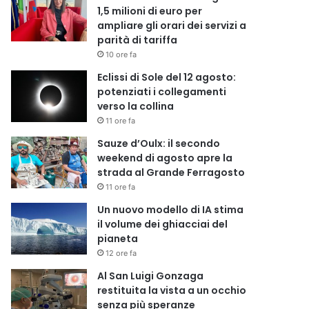
1,5 milioni di euro per
ampliare gli orari dei servizi a
parità di tariffa
10 ore fa
Eclissi di Sole del 12 agosto:
potenziati i collegamenti
verso la collina
11 ore fa
Sauze d’Oulx: il secondo
weekend di agosto apre la
strada al Grande Ferragosto
11 ore fa
Un nuovo modello di IA stima
il volume dei ghiacciai del
pianeta
12 ore fa
Al San Luigi Gonzaga
restituita la vista a un occhio
senza più speranze