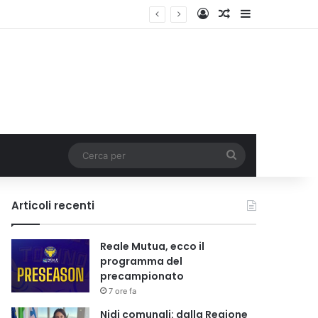
Accedi
Un articolo a c
Barra lateral
i tariffa
Cerca
per
Articoli recenti
Reale Mutua, ecco il
programma del
precampionato
7 ore fa
Nidi comunali: dalla Regione