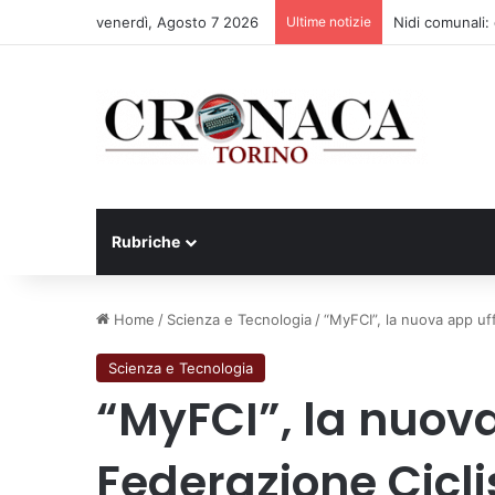
venerdì, Agosto 7 2026
Ultime notizie
Nidi comunali: d
Rubriche
Home
/
Scienza e Tecnologia
/
“MyFCI”, la nuova app uffi
Scienza e Tecnologia
“MyFCI”, la nuova
Federazione Cicli