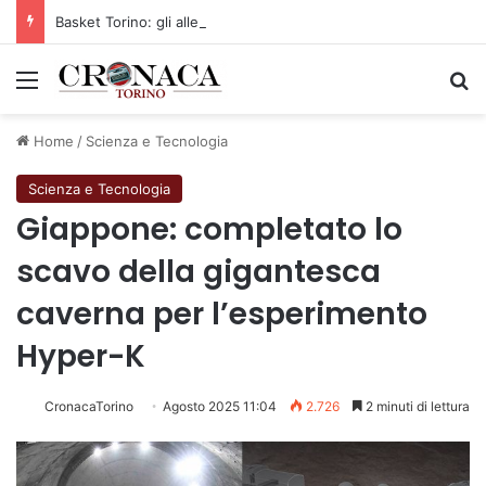
Basket Torino: gli allenamenti Pre-Raduno in programma dal10 al 14 agosto
Menu
C
Home
/
Scienza e Tecnologia
Scienza e Tecnologia
Giappone: completato lo
scavo della gigantesca
caverna per l’esperimento
Hyper-K
CronacaTorino
Agosto 2025 11:04
2.726
2 minuti di lettura