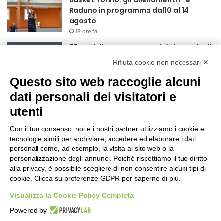
Basket Torino: gli allenamenti Pre-
Raduno in programma dal10 al 14
agosto
18 ore fa
75 anni di INFN. La comunità, la storia, il
futuro della ricerca in fisica
Rifiuta cookie non necessari ✕
fondamentale in Italia
Questo sito web raccoglie alcuni
18 ore fa
dati personali dei visitatori e
Stop alla linea Torino-Bardonecchia
nel pieno della stagione turistica
utenti
22 ore fa
Con il tuo consenso, noi e i nostri partner utilizziamo i cookie e
Grande partecipazione alla Festa della
tecnologie simili per archiviare, accedere ed elaborare i dati
Madonna della Neve al Rifugio Ciao
personali come, ad esempio, la visita al sito web o la
personalizzazione degli annunci. Poiché rispettiamo il tuo diritto
Pais
alla privacy, è possibile scegliere di non consentire alcuni tipi di
1 giorno fa
cookie. Clicca su preferenze GDPR per saperne di più.
Pininfarina, Davide Loris Amantea è il
Visualizza la Cookie Policy Completa
nuovo Chief Creative Officer
2 giorni fa
Powered by