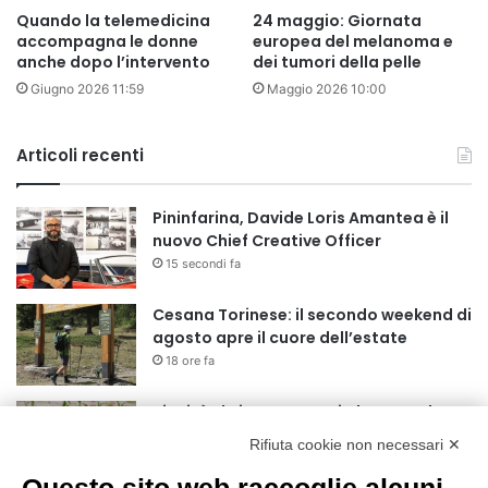
Quando la telemedicina
24 maggio: Giornata
accompagna le donne
europea del melanoma e
anche dopo l’intervento
dei tumori della pelle
Giugno 2026 11:59
Maggio 2026 10:00
Articoli recenti
Pininfarina, Davide Loris Amantea è il
nuovo Chief Creative Officer
15 secondi fa
Cesana Torinese: il secondo weekend di
agosto apre il cuore dell’estate
18 ore fa
Siccità: Il Piemonte avvia le procedure
per la richiesta dello stato di calamità
Rifiuta cookie non necessari ✕
naturale
19 ore fa