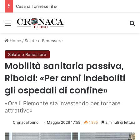
Cesana Torinese: il secondo weekend di agosto apre il cuore dell’estate
Menu
C
Home
/
Salute e Benessere
Salute e Benessere
Mobilità sanitaria passiva,
Riboldi: «Per anni indeboliti
gli ospedali di confine»
«Ora il Piemonte sta investendo per tornare
attrattivo»
CronacaTorino
Maggio 2026 17:58
1.825
2 minuti di lettura