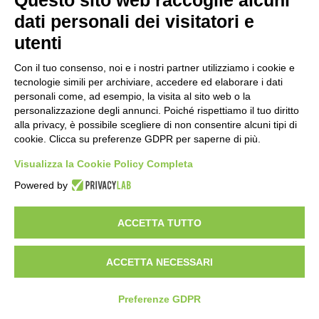
Questo sito web raccoglie alcuni
Reale Mutua, ecco il programma del
dati personali dei visitatori e
precampionato
utenti
22 ore fa
Con il tuo consenso, noi e i nostri partner utilizziamo i cookie e
Nidi comunali: dalla Regione 1,5 milioni
tecnologie simili per archiviare, accedere ed elaborare i dati
di euro per ampliare gli orari dei servizi
personali come, ad esempio, la visita al sito web o la
a parità di tariffa
personalizzazione degli annunci. Poiché rispettiamo il tuo diritto
alla privacy, è possibile scegliere di non consentire alcuni tipi di
1 giorno fa
cookie. Clicca su preferenze GDPR per saperne di più.
Eclissi di Sole del 12 agosto: potenziati i
collegamenti verso la collina
Visualizza la Cookie Policy Completa
1 giorno fa
Powered by
ACCETTA TUTTO
Visibileweb - IT03270560802 - info@cronacamilano.it
ACCETTA NECESSARI
Privacy Policy
Preferenze GDPR