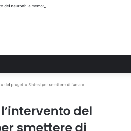
to dei neuroni: la memoria della nascita che costruisce il cervello
nto del progetto Sintesi per smettere di fumare
l’intervento del
per smettere di