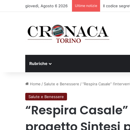
giovedì, Agosto 6 2026
Ultime notizie
Il codice segre
Rubriche
Home
/
Salute e Benessere
/
“Respira Casale” l’interve
Salute e Benessere
“Respira Casale” 
progetto Sintesi 