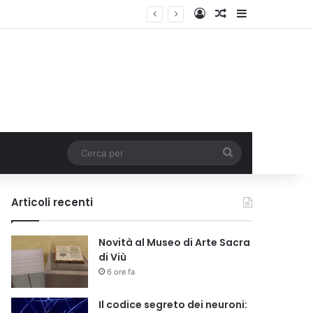
Accedi
Un articolo a c
Barra lateral
Cerca
per
Articoli recenti
Novità al Museo di Arte Sacra
di Viù
6 ore fa
Il codice segreto dei neuroni: