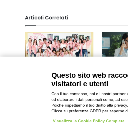
Articoli Correlati
Questo sito web raccog
Al SalTo storie di rinascita dopo
Medicina di t
la malattia con Sorrisi in Rosa
centrale de
visitatori e utenti
Maggio 2024 12:24
Gennaio 2026
Con il tuo consenso, noi e i nostri partner 
ed elaborare i dati personali come, ad esem
Poiché rispettiamo il tuo diritto alla privacy
Clicca su preferenze GDPR per saperne di
Visualizza la Cookie Policy Completa
Visibileweb - IT03270560802 - info@cronacamilano.it