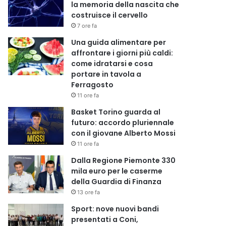
la memoria della nascita che
costruisce il cervello
7 ore fa
Una guida alimentare per
affrontare i giorni più caldi:
come idratarsi e cosa
portare in tavola a
Ferragosto
11 ore fa
Basket Torino guarda al
futuro: accordo pluriennale
con il giovane Alberto Mossi
11 ore fa
Dalla Regione Piemonte 330
mila euro per le caserme
della Guardia di Finanza
13 ore fa
Sport: nove nuovi bandi
presentati a Coni,