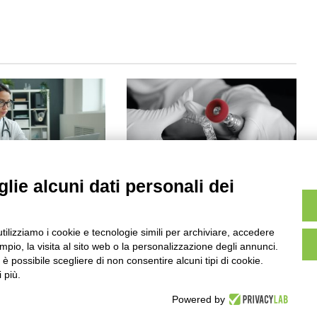
lie alcuni dati personali dei
erritorio, il ruolo
Odontotecnico come
i POCT
professione sanitaria: avviato
l’iter per il riconoscimento. Una
 16:04
svolta storica
utilizziamo i cookie e tecnologie simili per archiviare, accedere
Febbraio 2024 8:05
pio, la visita al sito web o la personalizzazione degli annunci.
, è possibile scegliere di non consentire alcuni tipi di cookie.
 più.
Powered by