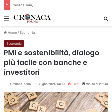
Cesana Torinese: il secondo weekend di agosto apre il cuore dell’estate
Menu
C
Home
/
Economia
Economia
PMI e sostenibilità, dialogo
più facile con banche e
investitori
CronacaTorino
Giugno 2024 14:30
3.021
minuto di lettura