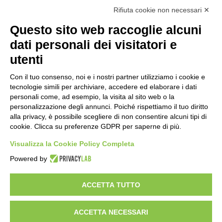
per la richiesta dello stato di calamità
Rifiuta cookie non necessari ✕
naturale
19 ore fa
Questo sito web raccoglie alcuni
Reale Mutua, ecco il programma del
dati personali dei visitatori e
precampionato
utenti
22 ore fa
Con il tuo consenso, noi e i nostri partner utilizziamo i cookie e
Nidi comunali: dalla Regione 1,5 milioni
tecnologie simili per archiviare, accedere ed elaborare i dati
di euro per ampliare gli orari dei servizi
personali come, ad esempio, la visita al sito web o la
a parità di tariffa
personalizzazione degli annunci. Poiché rispettiamo il tuo diritto
alla privacy, è possibile scegliere di non consentire alcuni tipi di
1 giorno fa
cookie. Clicca su preferenze GDPR per saperne di più.
Eclissi di Sole del 12 agosto: potenziati i
collegamenti verso la collina
Visualizza la Cookie Policy Completa
1 giorno fa
Powered by
ACCETTA TUTTO
Visibileweb - IT03270560802 - info@cronacamilano.it
ACCETTA NECESSARI
Privacy Policy