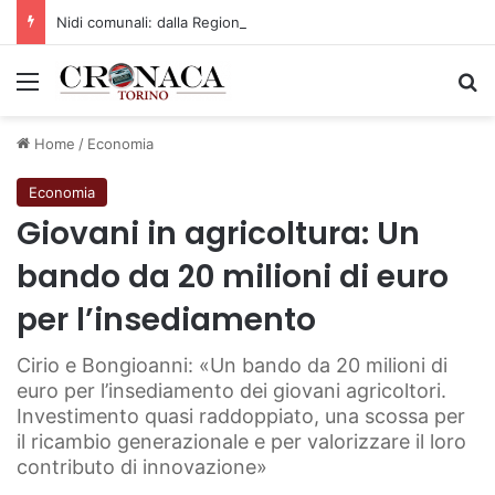
Nidi comunali: dalla Regione 1,5 milioni di euro per ampliare gli orari dei servizi a parità di tariffa
Menu
C
Home
/
Economia
Economia
Giovani in agricoltura: Un
bando da 20 milioni di euro
per l’insediamento
Cirio e Bongioanni: «Un bando da 20 milioni di
euro per l’insediamento dei giovani agricoltori.
Investimento quasi raddoppiato, una scossa per
il ricambio generazionale e per valorizzare il loro
contributo di innovazione»