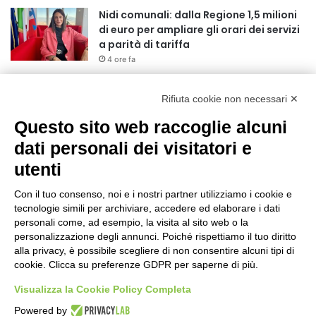
Nidi comunali: dalla Regione 1,5 milioni
di euro per ampliare gli orari dei servizi
a parità di tariffa
4 ore fa
Eclissi di Sole del 12 agosto: potenziati i
collegamenti verso la collina
Rifiuta cookie non necessari ✕
4 ore fa
Questo sito web raccoglie alcuni
dati personali dei visitatori e
Sauze d’Oulx: il secondo weekend di
agosto apre la strada al Grande
utenti
Ferragosto
5 ore fa
Con il tuo consenso, noi e i nostri partner utilizziamo i cookie e
tecnologie simili per archiviare, accedere ed elaborare i dati
Un nuovo modello di IA stima il volume
personali come, ad esempio, la visita al sito web o la
dei ghiacciai del pianeta
personalizzazione degli annunci. Poiché rispettiamo il tuo diritto
5 ore fa
alla privacy, è possibile scegliere di non consentire alcuni tipi di
cookie. Clicca su preferenze GDPR per saperne di più.
Al San Luigi Gonzaga restituita la vista
Visualizza la Cookie Policy Completa
a un occhio senza più speranze
6 ore fa
Powered by