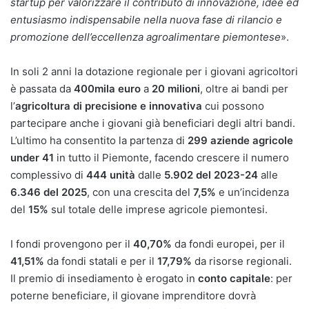
startup per valorizzare il contributo di innovazione, idee ed
entusiasmo indispensabile nella nuova fase di rilancio e
promozione dell’eccellenza agroalimentare piemontese
».
In soli 2 anni la dotazione regionale per i giovani agricoltori
è passata da
400mila euro
a
20 milioni
, oltre ai bandi per
l’
agricoltura di precisione e innovativa
cui possono
partecipare anche i giovani già beneficiari degli altri bandi.
L’ultimo ha consentito la partenza di
299 aziende agricole
under 41
in tutto il Piemonte, facendo crescere il numero
complessivo di
444 unità
dalle
5.902 del 2023-24
alle
6.346 del 2025
, con una crescita del
7,5%
e un’incidenza
del
15%
sul totale delle imprese agricole piemontesi.
I fondi provengono per il
40,70%
da fondi europei, per il
41,51%
da fondi statali e per il
17,79%
da risorse regionali.
Il premio di insediamento è erogato in
conto capitale
: per
poterne beneficiare, il giovane imprenditore dovrà