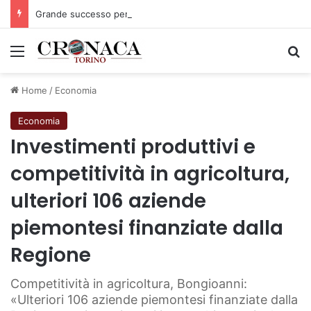
Grande successo per la Mezza Maratona di Sestriere “Memorial Pelle”
Menu
C
Home
/
Economia
Economia
Investimenti produttivi e
competitività in agricoltura,
ulteriori 106 aziende
piemontesi finanziate dalla
Regione
Competitività in agricoltura, Bongioanni:
«Ulteriori 106 aziende piemontesi finanziate dalla