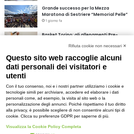
Grande successo per la Mezza
Maratona di Sestriere “Memorial Pelle”
1 giorno fa
Basket Torino: gli allenamenti Pre-
Raduno in programma dal10 al 14
Rifiuta cookie non necessari ✕
agosto
2 giorni fa
Questo sito web raccoglie alcuni
75 anni di INFN. La comunità, la storia, il
dati personali dei visitatori e
futuro della ricerca in fisica
utenti
fondamentale in Italia
2 giorni fa
Con il tuo consenso, noi e i nostri partner utilizziamo i cookie e
Stop alla linea Torino-Bardonecchia
tecnologie simili per archiviare, accedere ed elaborare i dati
nel pieno della stagione turistica
personali come, ad esempio, la visita al sito web o la
personalizzazione degli annunci. Poiché rispettiamo il tuo diritto
2 giorni fa
alla privacy, è possibile scegliere di non consentire alcuni tipi di
cookie. Clicca su preferenze GDPR per saperne di più.
Grande partecipazione alla Festa della
Madonna della Neve al Rifugio Ciao
Visualizza la Cookie Policy Completa
Pais