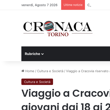
venerdì, Agosto 7 2026
Ultime notizie
Cesana Torines
Rubriche
Home
/
Cultura e Società
/
Viaggio a Cracovia riservato a
Cultura e Società
Viaggio a Cracovi
giovani dai 18 ai 