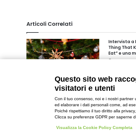
Articoli Correlati
Intervista a
Thing That 
Eat” e una m
Gennaio 2023
Questo sito web raccog
“A Natale Lanzo è. Paese in
visitatori e utenti
festa”. Al via il ricco calendario
di appuntamenti per le festività
Con il tuo consenso, noi e i nostri partner 
ed elaborare i dati personali come, ad esem
Novembre 2025 12:55
Poiché rispettiamo il tuo diritto alla privacy
Clicca su preferenze GDPR per saperne di
Visualizza la Cookie Policy Completa
Visibileweb - IT03270560802 - info@cronacamilano.it