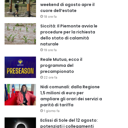
weekend di agosto apre il
cuore dell’estate
18 ore fa
Siccità: Il Piemonte avvia le
procedure per la richiesta
dello stato di calamità
naturale
19 ore fa
Reale Mutua, ecco il
programma del
precampionato
22 ore fa
Nidi comunali: dalla Regione
1,5 milioni di euro per
ampliare gli orari dei servizi a
parità di tariffa
1 giorno fa
Eclissi di Sole del 12 agosto:
potenziati i collegamenti