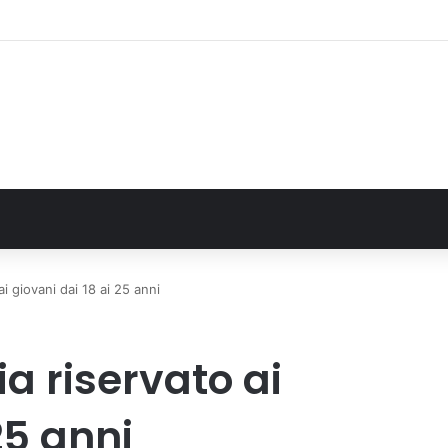
e: il secondo weekend di agosto apre il cuore dell’estate
i giovani dai 18 ai 25 anni
a riservato ai
25 anni