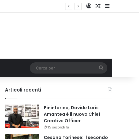
Accedi
Un articolo a c
Barra lateral
Cerca
per
Articoli recenti
Pininfarina, Davide Loris
Amantea è il nuovo Chief
Creative Officer
15 secondi fa
Cesana Torinese: il secondo