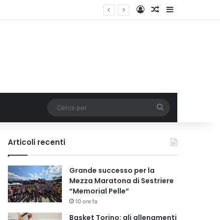
Accedi
Un articolo a c
Barra lateral
Cerca
per
Articoli recenti
Grande successo per la
Mezza Maratona di Sestriere
“Memorial Pelle”
10 ore fa
Basket Torino: gli allenamenti