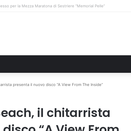
o: gli allenamenti Pre-Raduno in programma dal10 al 14 agosto
itarrista presenta il nuovo disco “A View From The Inside”
each, il chitarrista
o disco “A View From