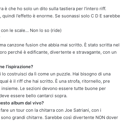
a è che ho solo un dito sulla tastiera per l’intero riff.
quindi l’effetto è enorme. Se suonassi solo C D E sarebbe
 con le scale… Non lo so (ride)
?
rima canzone fusion che abbia mai scritto. È stato scritta nel
doro perché è edificante, divertente e stravagante, con un
e l’ispirazione?
oi lo costruisci da lì come un puzzle. Hai bisogno di una
 è il riff che hai scritto. È una strofa, ritornello, pre
tti insieme. Le sezioni devono essere tutte buone per
deve essere bello cantarci sopra.
uesto album dal vivo?
re un tour con la chitarra con Joe Satriani, con i
i sono grandi chitarre. Sarebbe così divertente NON dover