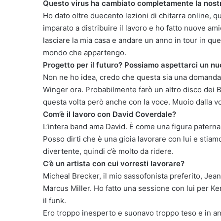
Questo virus ha cambiato completamente la nostr
Ho dato oltre duecento lezioni di chitarra online, q
imparato a distribuire il lavoro e ho fatto nuove am
lasciare la mia casa e andare un anno in tour in qu
mondo che appartengo.
Progetto per il futuro? Possiamo aspettarci un 
Non ne ho idea, credo che questa sia una domanda 
Winger ora. Probabilmente farò un altro disco dei
questa volta però anche con la voce. Muoio dalla vog
Com’è il lavoro con David Coverdale?
L’intera band ama David. È come una figura paterna
Posso dirti che è una gioia lavorare con lui e stia
divertente, quindi c’è molto da ridere.
C’è un artista con cui vorresti lavorare?
Micheal Brecker, il mio sassofonista preferito, Jean
Marcus Miller. Ho fatto una sessione con lui per Ke
il funk.
Ero troppo inesperto e suonavo troppo teso e in ant