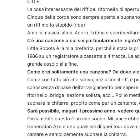
C D E.
La cosa interessante del riff del ritornello di apertur
Cinque delle corde sono sempre aperte e suonano, 
un riff molto stupido (ride)
Amo la musica latina. Adoro il ritmo e sperimentare
C’è una canzone a cui sei particolarmente legato
Little Robots è la mia preferita, perché è stata la p
1986 su un registratore a cassette a 4 tracce. La a
grande assolo alla fine.
Come crei solitamente una canzone? Da dove vien
Come con tutto ciò che scrivo, inizia con il riff, e p
conoscenza di base dell’arrangiamento per sapere qual
ritornello, bridge, sezione solista, ecc… Poi lo me
suonare la chitarra, proprio come per un cantante, 
Sarà possibile, magari il prossimo anno, vedere q
Ovviamente questo è un mio sogno. Mi piacerebbe fa
Generation Axe o uno qualsiasi di quei tour dove c
cantare e semplicemente suonare la chitarra.