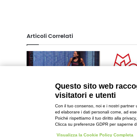
Articoli Correlati
Questo sito web raccog
visitatori e utenti
Il teatro San Paolo di Rivoli
I numeri del
diventa un campo di padel
Festival
Con il tuo consenso, noi e i nostri partner 
Dicembre 2025 17:00
Dicembre 202
ed elaborare i dati personali come, ad esem
Poiché rispettiamo il tuo diritto alla privacy
Clicca su preferenze GDPR per saperne di
Visualizza la Cookie Policy Completa