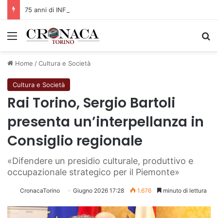
75 anni di INFN. La comunità, la storia, il futuro della ricerca in fisica fondamentale in Italia
Menu
C
Home
/
Cultura e Società
Cultura e Società
Rai Torino, Sergio Bartoli
presenta un’interpellanza in
Consiglio regionale
«Difendere un presidio culturale, produttivo e
occupazionale strategico per il Piemonte»
CronacaTorino
Giugno 2026 17:28
1.676
minuto di lettura