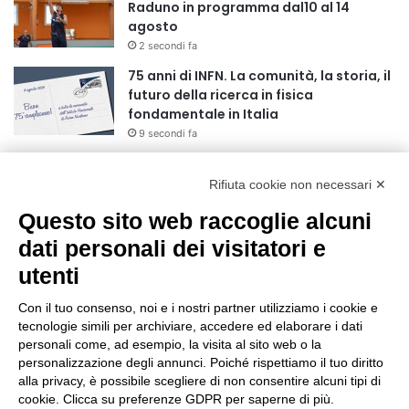
Raduno in programma dal10 al 14
agosto
2 secondi fa
75 anni di INFN. La comunità, la storia, il
futuro della ricerca in fisica
fondamentale in Italia
9 secondi fa
Stop alla linea Torino-Bardonecchia
nel pieno della stagione turistica
Rifiuta cookie non necessari ✕
4 ore fa
Questo sito web raccoglie alcuni
Grande partecipazione alla Festa della
dati personali dei visitatori e
Madonna della Neve al Rifugio Ciao
utenti
Pais
15 ore fa
Con il tuo consenso, noi e i nostri partner utilizziamo i cookie e
tecnologie simili per archiviare, accedere ed elaborare i dati
Pininfarina, Davide Loris Amantea è il
personali come, ad esempio, la visita al sito web o la
nuovo Chief Creative Officer
personalizzazione degli annunci. Poiché rispettiamo il tuo diritto
1 giorno fa
alla privacy, è possibile scegliere di non consentire alcuni tipi di
cookie. Clicca su preferenze GDPR per saperne di più.