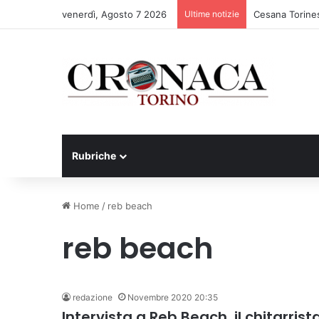
venerdì, Agosto 7 2026
Ultime notizie
Cesana Torines
Rubriche
Home
/
reb beach
reb beach
redazione
Novembre 2020 20:35
Intervista a Reb Beach, il chitarris