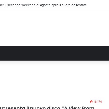
e: il secondo weekend di agosto apre il cuore dell’estate
16.174
ta presenta il nuovo disco “A View From