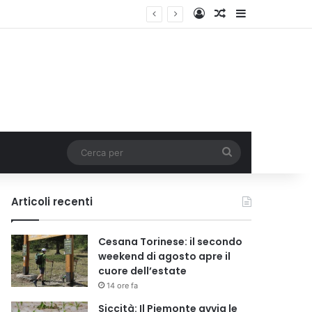
Accedi
Un articolo a c
Barra lateral
Cerca
per
Articoli recenti
Cesana Torinese: il secondo
weekend di agosto apre il
cuore dell’estate
14 ore fa
Siccità: Il Piemonte avvia le