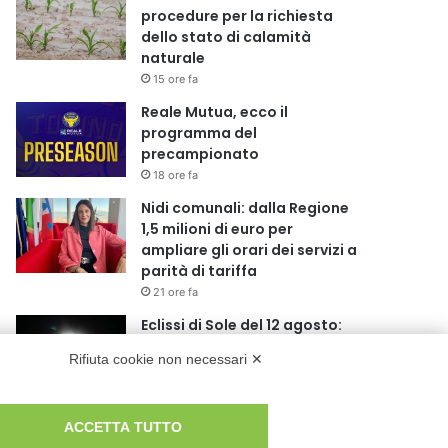
procedure per la richiesta
dello stato di calamità
naturale
15 ore fa
Reale Mutua, ecco il
programma del
precampionato
18 ore fa
Nidi comunali: dalla Regione
1,5 milioni di euro per
ampliare gli orari dei servizi a
parità di tariffa
21 ore fa
Eclissi di Sole del 12 agosto:
potenziati i collegamenti
Rifiuta cookie non necessari ✕
verso la collina
21 ore fa
Sauze d’Oulx: il secondo
ACCETTA TUTTO
weekend di agosto apre la