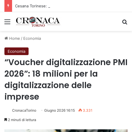
Cesana Torinese: il secondo weekend di agosto apre il cuore dell’estate
Menu
C
Home
/
Economia
Economia
“Voucher digitalizzazione PMI
2026”: 18 milioni per la
digitalizzazione delle
imprese
CronacaTorino
Giugno 2026 16:15
3.331
2 minuti di lettura