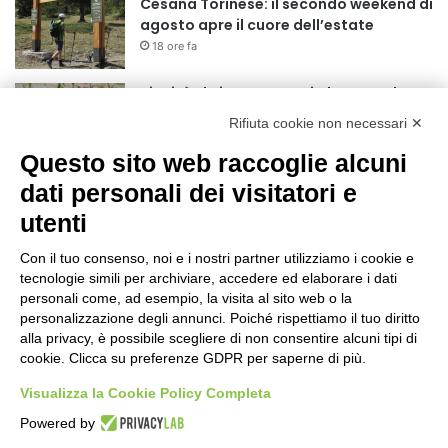
Cesana Torinese: il secondo weekend di
agosto apre il cuore dell’estate
18 ore fa
Siccità: Il Piemonte avvia le procedure
per la richiesta dello stato di calamità
Rifiuta cookie non necessari ✕
naturale
19 ore fa
Questo sito web raccoglie alcuni
Reale Mutua, ecco il programma del
dati personali dei visitatori e
precampionato
utenti
22 ore fa
Con il tuo consenso, noi e i nostri partner utilizziamo i cookie e
Nidi comunali: dalla Regione 1,5 milioni
tecnologie simili per archiviare, accedere ed elaborare i dati
di euro per ampliare gli orari dei servizi
personali come, ad esempio, la visita al sito web o la
a parità di tariffa
personalizzazione degli annunci. Poiché rispettiamo il tuo diritto
alla privacy, è possibile scegliere di non consentire alcuni tipi di
1 giorno fa
cookie. Clicca su preferenze GDPR per saperne di più.
Eclissi di Sole del 12 agosto: potenziati i
collegamenti verso la collina
Visualizza la Cookie Policy Completa
1 giorno fa
Powered by