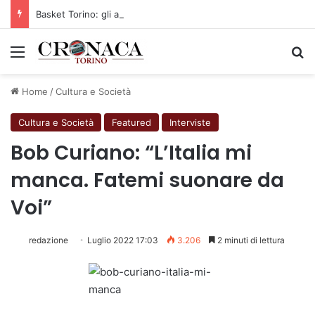
Basket Torino: gli allenamenti Pre-Raduno in programma dal10 al 14 agosto
Menu
C
Home
/
Cultura e Società
Cultura e Società
Featured
Interviste
Bob Curiano: “L’Italia mi
manca. Fatemi suonare da
Voi”
redazione
Luglio 2022 17:03
3.206
2 minuti di lettura