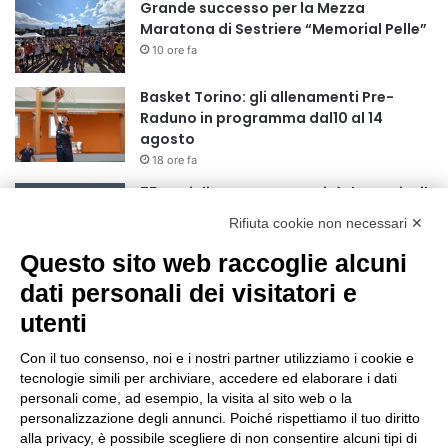
Grande successo per la Mezza
Maratona di Sestriere “Memorial Pelle”
10 ore fa
Basket Torino: gli allenamenti Pre-
Raduno in programma dal10 al 14
agosto
18 ore fa
75 anni di INFN. La comunità, la storia, il
futuro della ricerca in fisica
Rifiuta cookie non necessari ✕
fondamentale in Italia
Questo sito web raccoglie alcuni
18 ore fa
dati personali dei visitatori e
Stop alla linea Torino-Bardonecchia
nel pieno della stagione turistica
utenti
22 ore fa
Con il tuo consenso, noi e i nostri partner utilizziamo i cookie e
Grande partecipazione alla Festa della
tecnologie simili per archiviare, accedere ed elaborare i dati
Madonna della Neve al Rifugio Ciao
personali come, ad esempio, la visita al sito web o la
personalizzazione degli annunci. Poiché rispettiamo il tuo diritto
Pais
alla privacy, è possibile scegliere di non consentire alcuni tipi di
1 giorno fa