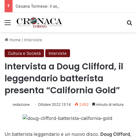
Cesana Torinese: il secondo weekend di agosto apre il cuore dell’estate
Menu
C
Home
/
Interviste
Cultura e Società
Interviste
Intervista a Doug Clifford, il
leggendario batterista
presenta “California Gold”
redazione
Ottobre 2022 13:14
2.652
minuto di lettura
Un batterista leggendario e un nuovo disco.
Doug Clifford
,