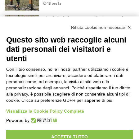
18 ore fa
Siccità: Il Piemonte avvia le procedure
per la richiesta dello stato di calamità
Rifiuta cookie non necessari ✕
naturale
Questo sito web raccoglie alcuni
19 ore fa
dati personali dei visitatori e
Reale Mutua, ecco il programma del
precampionato
utenti
22 ore fa
Con il tuo consenso, noi e i nostri partner utilizziamo i cookie e
Nidi comunali: dalla Regione 1,5 milioni
tecnologie simili per archiviare, accedere ed elaborare i dati
di euro per ampliare gli orari dei servizi
personali come, ad esempio, la visita al sito web o la
personalizzazione degli annunci. Poiché rispettiamo il tuo diritto
a parità di tariffa
alla privacy, è possibile scegliere di non consentire alcuni tipi di
1 giorno fa
cookie. Clicca su preferenze GDPR per saperne di più.
Eclissi di Sole del 12 agosto: potenziati i
Visualizza la Cookie Policy Completa
collegamenti verso la collina
1 giorno fa
Powered by
ACCETTA TUTTO