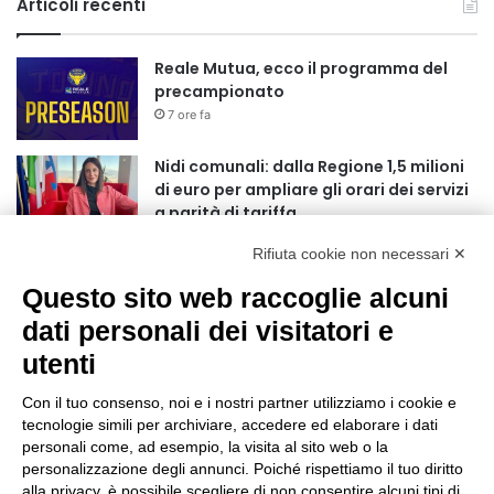
Articoli recenti
Reale Mutua, ecco il programma del
precampionato
7 ore fa
Nidi comunali: dalla Regione 1,5 milioni
di euro per ampliare gli orari dei servizi
a parità di tariffa
10 ore fa
Rifiuta cookie non necessari ✕
Eclissi di Sole del 12 agosto: potenziati i
Questo sito web raccoglie alcuni
collegamenti verso la collina
11 ore fa
dati personali dei visitatori e
utenti
Sauze d’Oulx: il secondo weekend di
agosto apre la strada al Grande
Con il tuo consenso, noi e i nostri partner utilizziamo i cookie e
Ferragosto
tecnologie simili per archiviare, accedere ed elaborare i dati
11 ore fa
personali come, ad esempio, la visita al sito web o la
personalizzazione degli annunci. Poiché rispettiamo il tuo diritto
Un nuovo modello di IA stima il volume
alla privacy, è possibile scegliere di non consentire alcuni tipi di