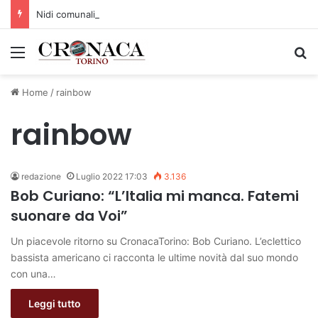
Nidi comunali: dalla Regione 1,5 milioni di euro per ampliare gli orari dei servizi a parità di tariffa
Menu
C
Home
/
rainbow
rainbow
redazione
Luglio 2022 17:03
3.136
Bob Curiano: “L’Italia mi manca. Fatemi
suonare da Voi”
Un piacevole ritorno su CronacaTorino: Bob Curiano. L’eclettico
bassista americano ci racconta le ultime novità dal suo mondo
con una…
Leggi tutto