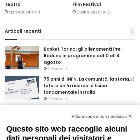
Teatro
Film Festival
Marzo 2024 11:13
Ottobre 2024 10:55
Articoli recenti
Basket Torino: gli allenamenti Pre-
Raduno in programma dal10 al 14
agosto
2 secondi fa
75 anni di INFN. La comunità, la storia, il
futuro della ricerca in fisica
fondamentale in Italia
9 secondi fa
Stop alla linea Torino-Bardonecchia
nel pieno della stagione turistica
Rifiuta cookie non necessari ✕
4 ore fa
Questo sito web raccoglie alcuni
dati personali dei visitatori e
Grande partecipazione alla Festa della