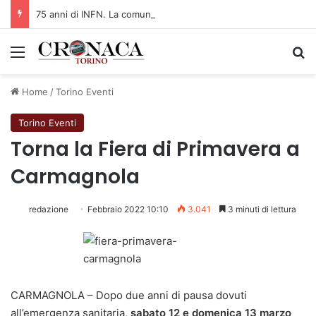
75 anni di INFN. La comunità, la storia, il futuro della ricerca in fisica fondamentale in Italia
Menu
C
Home
/
Torino Eventi
Torino Eventi
Torna la Fiera di Primavera a
Carmagnola
redazione
Febbraio 2022 10:10
3.041
3 minuti di lettura
CARMAGNOLA – Dopo due anni di pausa dovuti
all’emergenza sanitaria,
sabato 12 e domenica 13 marzo