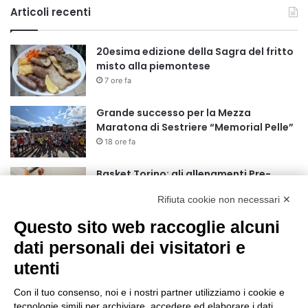
Articoli recenti
20esima edizione della Sagra del fritto
misto alla piemontese
7 ore fa
Grande successo per la Mezza
Maratona di Sestriere “Memorial Pelle”
18 ore fa
Basket Torino: gli allenamenti Pre-
Raduno in programma dal10 al 14
Rifiuta cookie non necessari ✕
agosto
1 giorno fa
Questo sito web raccoglie alcuni
75 anni di INFN. La comunità, la storia, il
dati personali dei visitatori e
futuro della ricerca in fisica
utenti
fondamentale in Italia
1 giorno fa
Con il tuo consenso, noi e i nostri partner utilizziamo i cookie e
Stop alla linea Torino-Bardonecchia
tecnologie simili per archiviare, accedere ed elaborare i dati