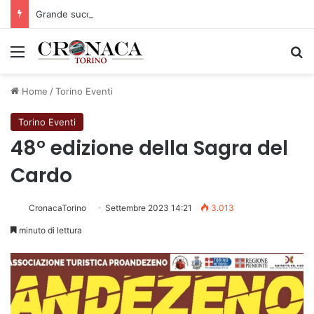
Grande successo per la Mezza Maratona di Sestriere “Memorial Pelle”
Menu
C
Home
/
Torino Eventi
Torino Eventi
48° edizione della Sagra del
Cardo
CronacaTorino
Settembre 2023 14:21
3.013
minuto di lettura