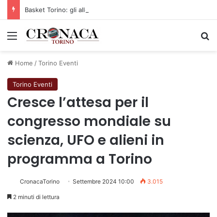
Basket Torino: gli allenamenti Pre-Raduno in programma dal10 al 14 agosto
Menu
C
Home
/
Torino Eventi
Torino Eventi
Cresce l’attesa per il
congresso mondiale su
scienza, UFO e alieni in
programma a Torino
CronacaTorino
Settembre 2024 10:00
3.015
2 minuti di lettura