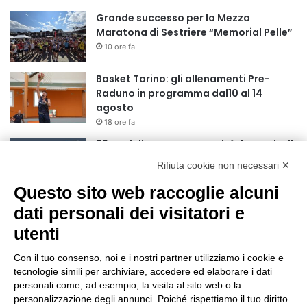
Grande successo per la Mezza
Maratona di Sestriere “Memorial Pelle”
10 ore fa
Basket Torino: gli allenamenti Pre-
Raduno in programma dal10 al 14
agosto
18 ore fa
75 anni di INFN. La comunità, la storia, il
futuro della ricerca in fisica
Rifiuta cookie non necessari ✕
fondamentale in Italia
Questo sito web raccoglie alcuni
18 ore fa
dati personali dei visitatori e
Stop alla linea Torino-Bardonecchia
nel pieno della stagione turistica
utenti
22 ore fa
Con il tuo consenso, noi e i nostri partner utilizziamo i cookie e
Grande partecipazione alla Festa della
tecnologie simili per archiviare, accedere ed elaborare i dati
Madonna della Neve al Rifugio Ciao
personali come, ad esempio, la visita al sito web o la
personalizzazione degli annunci. Poiché rispettiamo il tuo diritto
Pais