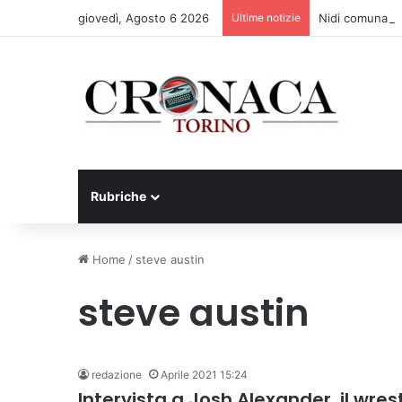
giovedì, Agosto 6 2026
Ultime notizie
Nidi comunali: d
Rubriche
Home
/
steve austin
steve austin
redazione
Aprile 2021 15:24
Intervista a Josh Alexander, il wre