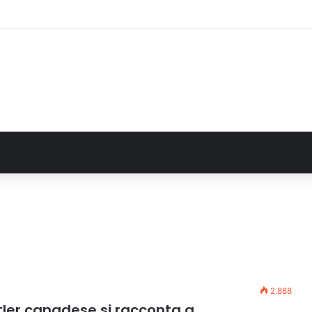
alla Regione 1,5 milioni di euro per ampliare gli orari dei servizi a parità d
2.888
stler canadese si racconta a