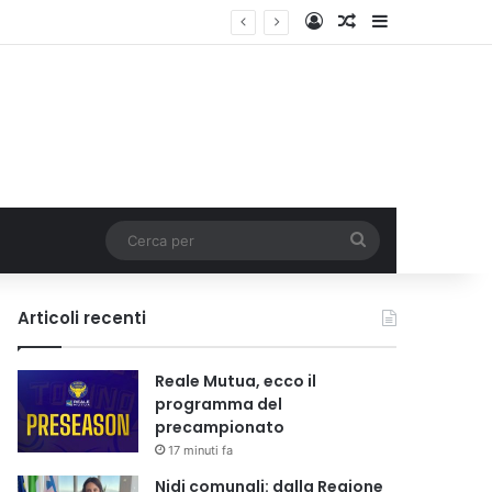
Accedi
Un articolo a c
Barra lateral
i tariffa
Cerca
per
Articoli recenti
Reale Mutua, ecco il
programma del
precampionato
17 minuti fa
Nidi comunali: dalla Regione