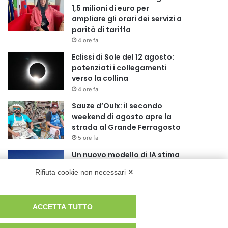
1,5 milioni di euro per
ampliare gli orari dei servizi a
parità di tariffa
4 ore fa
Eclissi di Sole del 12 agosto:
potenziati i collegamenti
verso la collina
4 ore fa
Sauze d’Oulx: il secondo
weekend di agosto apre la
strada al Grande Ferragosto
5 ore fa
Un nuovo modello di IA stima
il volume dei ghiacciai del
Rifiuta cookie non necessari ✕
pianeta
5 ore fa
Al San Luigi Gonzaga
ACCETTA TUTTO
restituita la vista a un occhio
senza più speranze