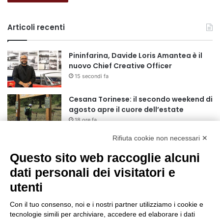
Articoli recenti
Pininfarina, Davide Loris Amantea è il
nuovo Chief Creative Officer
15 secondi fa
Cesana Torinese: il secondo weekend di
agosto apre il cuore dell’estate
18 ore fa
Rifiuta cookie non necessari ✕
Siccità: Il Piemonte avvia le procedure
per la richiesta dello stato di calamità
Questo sito web raccoglie alcuni
naturale
dati personali dei visitatori e
19 ore fa
utenti
Reale Mutua, ecco il programma del
precampionato
Con il tuo consenso, noi e i nostri partner utilizziamo i cookie e
22 ore fa
tecnologie simili per archiviare, accedere ed elaborare i dati