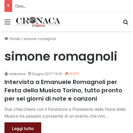
Cesana Torinese: il secondo weekend di agosto apre il cuore dell’estate
Menu
C
Home
/
simone romagnoli
simone romagnoli
redazione
Giugno 2017 15:41
3.071
Intervista a Emanuele Romagnoli per
Festa della Musica Torino, tutto pronto
per sei giorni di note e canzoni
Due chiacchiere con il Fondatore e Presidente della Festa della
Musica tra passato e presente di un evento che non…
Leggi tutto