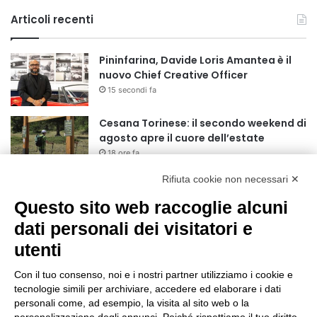
Articoli recenti
Pininfarina, Davide Loris Amantea è il
nuovo Chief Creative Officer
15 secondi fa
Cesana Torinese: il secondo weekend di
agosto apre il cuore dell’estate
18 ore fa
Rifiuta cookie non necessari ✕
Siccità: Il Piemonte avvia le procedure
per la richiesta dello stato di calamità
Questo sito web raccoglie alcuni
naturale
dati personali dei visitatori e
19 ore fa
utenti
Reale Mutua, ecco il programma del
precampionato
Con il tuo consenso, noi e i nostri partner utilizziamo i cookie e
22 ore fa
tecnologie simili per archiviare, accedere ed elaborare i dati
personali come, ad esempio, la visita al sito web o la