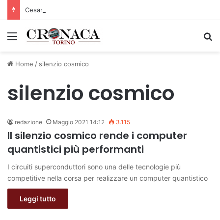
Cesana Torinese: il secondo weekend di agosto apre il cuore dell’estate
Menu
C
Home
/
silenzio cosmico
silenzio cosmico
redazione
Maggio 2021 14:12
3.115
Il silenzio cosmico rende i computer
quantistici più performanti
I circuiti superconduttori sono una delle tecnologie più
competitive nella corsa per realizzare un computer quantistico
Leggi tutto