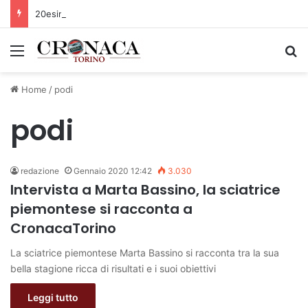
20esima edizione della Sagra del fritto misto alla piemontese
Menu
C
Home
/
podi
podi
redazione
Gennaio 2020 12:42
3.030
Intervista a Marta Bassino, la sciatrice
piemontese si racconta a
CronacaTorino
La sciatrice piemontese Marta Bassino si racconta tra la sua
bella stagione ricca di risultati e i suoi obiettivi
Leggi tutto