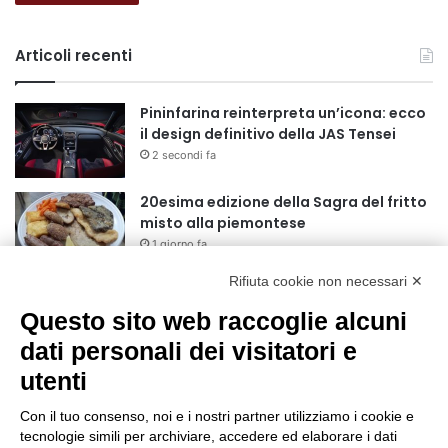
Articoli recenti
Pininfarina reinterpreta un’icona: ecco
il design definitivo della JAS Tensei
2 secondi fa
20esima edizione della Sagra del fritto
misto alla piemontese
1 giorno fa
Rifiuta cookie non necessari ✕
Grande successo per la Mezza
Maratona di Sestriere “Memorial Pelle”
Questo sito web raccoglie alcuni
2 giorni fa
dati personali dei visitatori e
utenti
Basket Torino: gli allenamenti Pre-
Raduno in programma dal10 al 14
Con il tuo consenso, noi e i nostri partner utilizziamo i cookie e
agosto
tecnologie simili per archiviare, accedere ed elaborare i dati
2 giorni fa