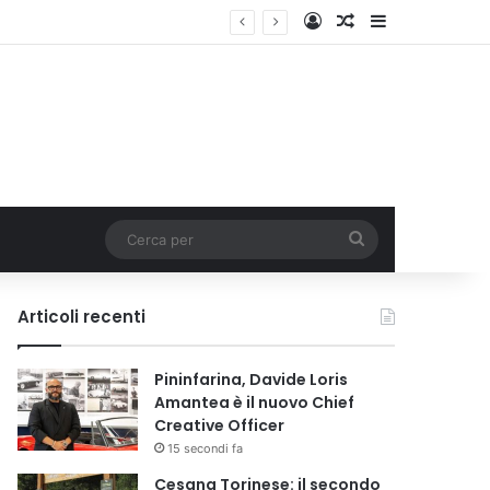
Accedi
Un articolo a c
Barra lateral
Cerca
per
Articoli recenti
Pininfarina, Davide Loris
Amantea è il nuovo Chief
Creative Officer
15 secondi fa
Cesana Torinese: il secondo