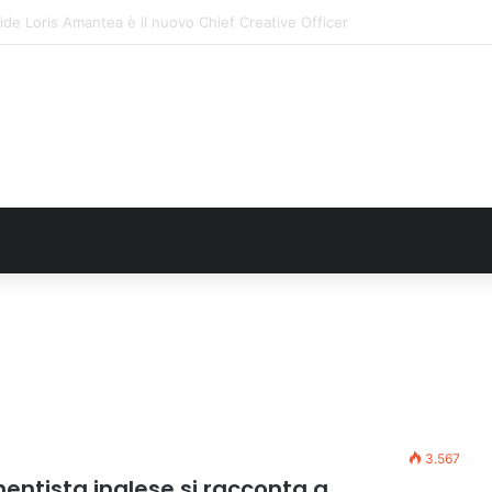
: il secondo weekend di agosto apre il cuore dell’estate
3.567
umentista inglese si racconta a