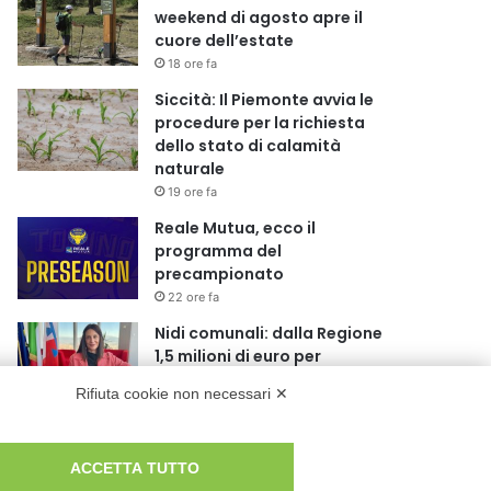
weekend di agosto apre il
cuore dell’estate
18 ore fa
Siccità: Il Piemonte avvia le
procedure per la richiesta
dello stato di calamità
naturale
19 ore fa
Reale Mutua, ecco il
programma del
precampionato
22 ore fa
Nidi comunali: dalla Regione
1,5 milioni di euro per
ampliare gli orari dei servizi a
Rifiuta cookie non necessari ✕
parità di tariffa
1 giorno fa
Eclissi di Sole del 12 agosto:
ACCETTA TUTTO
potenziati i collegamenti