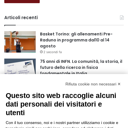
Articoli recenti
Basket Torino: gli allenamenti Pre-
Raduno in programma dal10 al 14
agosto
2 secondi fa
75 anni di INFN. La comunità, la storia, il
futuro della ricerca in fisica
fondamentale in Italia
9 secondi fa
Rifiuta cookie non necessari ✕
Stop alla linea Torino-Bardonecchia
Questo sito web raccoglie alcuni
nel pieno della stagione turistica
4 ore fa
dati personali dei visitatori e
utenti
Grande partecipazione alla Festa della
Madonna della Neve al Rifugio Ciao
Con il tuo consenso, noi e i nostri partner utilizziamo i cookie e
Pais