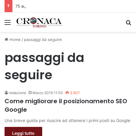
75 anni di INFN. La comunità, la storia, il futuro della ricerca in fisica fondamentale in Italia
Menu
C
Home
/
passaggi da seguire
passaggi da
seguire
redazione
Marzo 2019 11:05
3.607
Come migliorare il posizionamento SEO
Google
Una breve guida per riuscire ad ottenere i primi posti su Google
Leggi tutto