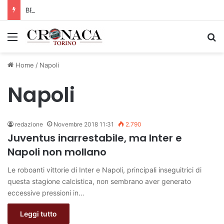
BEA Chieri: capitan Drame ancora in Arancione!
Menu
C
Home
/
Napoli
Napoli
redazione
Novembre 2018 11:31
2.790
Juventus inarrestabile, ma Inter e
Napoli non mollano
Le roboanti vittorie di Inter e Napoli, principali inseguitrici di
questa stagione calcistica, non sembrano aver generato
eccessive pressioni in…
Leggi tutto