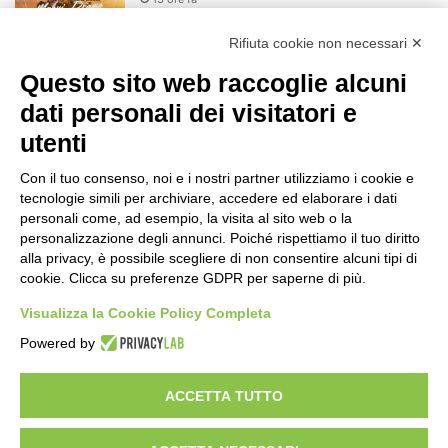
Rifiuta cookie non necessari ✕
Novità al Museo di Arte Sacra di Viù
15 ore fa
Questo sito web raccoglie alcuni
dati personali dei visitatori e
Il codice segreto dei neuroni: la
utenti
memoria della nascita che costruisce il
cervello
Con il tuo consenso, noi e i nostri partner utilizziamo i cookie e
tecnologie simili per archiviare, accedere ed elaborare i dati
16 ore fa
personali come, ad esempio, la visita al sito web o la
Una guida alimentare per affrontare i
personalizzazione degli annunci. Poiché rispettiamo il tuo diritto
giorni più caldi: come idratarsi e cosa
alla privacy, è possibile scegliere di non consentire alcuni tipi di
portare in tavola a Ferragosto
cookie. Clicca su preferenze GDPR per saperne di più.
20 ore fa
Visualizza la Cookie Policy Completa
Basket Torino guarda al futuro:
Powered by
accordo pluriennale con il giovane
Alberto Mossi
20 ore fa
ACCETTA TUTTO