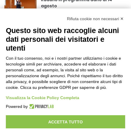
agosto
18 ore fa
Rifiuta cookie non necessari ✕
75 anni di INFN. La comunità, la storia, il
futuro della ricerca in fisica
Questo sito web raccoglie alcuni
fondamentale in Italia
dati personali dei visitatori e
18 ore fa
utenti
Stop alla linea Torino-Bardonecchia
nel pieno della stagione turistica
Con il tuo consenso, noi e i nostri partner utilizziamo i cookie e
22 ore fa
tecnologie simili per archiviare, accedere ed elaborare i dati
personali come, ad esempio, la visita al sito web o la
Grande partecipazione alla Festa della
personalizzazione degli annunci. Poiché rispettiamo il tuo diritto
Madonna della Neve al Rifugio Ciao
alla privacy, è possibile scegliere di non consentire alcuni tipi di
cookie. Clicca su preferenze GDPR per saperne di più.
Pais
1 giorno fa
Visualizza la Cookie Policy Completa
Pininfarina, Davide Loris Amantea è il
Powered by
nuovo Chief Creative Officer
2 giorni fa
ACCETTA TUTTO