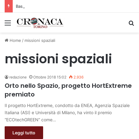
Basket Torino: gli allenamenti Pre-Raduno in programma dal10 al 14 agosto
Menu
C
Home
/
missioni spaziali
missioni spaziali
redazione
Ottobre 2018 15:02
2.936
Orto nello Spazio, progetto HortExtreme
premiato
Il progetto HortExtreme, condotto da ENEA, Agenzia Spaziale
Italiana (ASI) e Università di Milano, ha vinto il premio
“ECOtechGREEN” come…
Leggi tutto