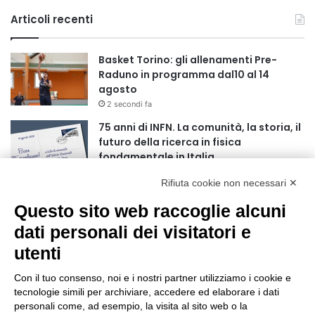
Articoli recenti
Basket Torino: gli allenamenti Pre-
Raduno in programma dal10 al 14
agosto
2 secondi fa
75 anni di INFN. La comunità, la storia, il
futuro della ricerca in fisica
fondamentale in Italia
9 secondi fa
Rifiuta cookie non necessari ✕
Stop alla linea Torino-Bardonecchia
Questo sito web raccoglie alcuni
nel pieno della stagione turistica
4 ore fa
dati personali dei visitatori e
utenti
Grande partecipazione alla Festa della
Madonna della Neve al Rifugio Ciao
Con il tuo consenso, noi e i nostri partner utilizziamo i cookie e
Pais
tecnologie simili per archiviare, accedere ed elaborare i dati
15 ore fa
personali come, ad esempio, la visita al sito web o la