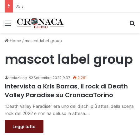
75 anni di INFN. La comunità, la storia, il futuro della ricerca in fisica fondamentale in Italia
Menu
C
Home
/
mascot label group
mascot label group
redazione
Settembre 2022 9:37
2.261
Intervista a Kris Barras, il rock di Death
Valley Paradise su CronacaTorino
“Death Valley Paradise” era uno dei dischi più attesi della scena
rock del 2022 e non ha deluso le attese.…
Leggi tutto