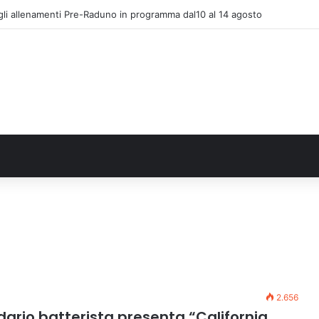
gli allenamenti Pre-Raduno in programma dal10 al 14 agosto
2.656
ndario batterista presenta “California