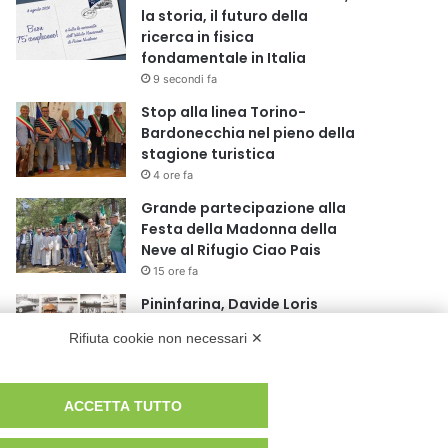
la storia, il futuro della
ricerca in fisica
fondamentale in Italia
9 secondi fa
Stop alla linea Torino-
Bardonecchia nel pieno della
stagione turistica
4 ore fa
Grande partecipazione alla
Festa della Madonna della
Neve al Rifugio Ciao Pais
15 ore fa
Pininfarina, Davide Loris
Amantea è il nuovo Chief
Rifiuta cookie non necessari ✕
Creative Officer
1 giorno fa
Cesana Torinese: il secondo
ACCETTA TUTTO
weekend di agosto apre il
cuore dell’estate