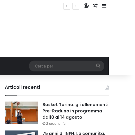
Accedi
Un articolo a c
Barra lateral
Cerca
per
Articoli recenti
Basket Torino: gli allenamenti
Pre-Raduno in programma
dal10 al 14 agosto
2 secondi fa
75 anni di INFN. La comunità,