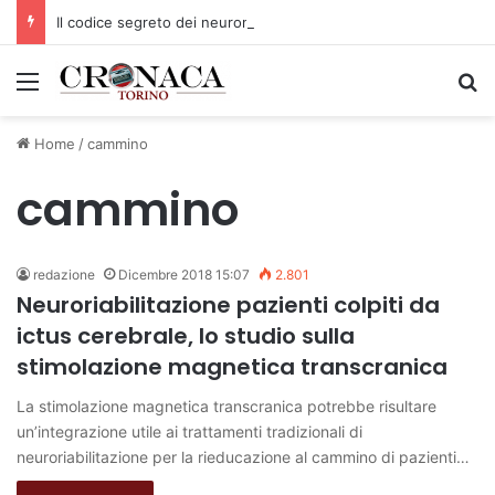
Il codice segreto dei neuroni: la memoria della nascita che costruisce il cervello
Menu
C
Home
/
cammino
cammino
redazione
Dicembre 2018 15:07
2.801
Neuroriabilitazione pazienti colpiti da
ictus cerebrale, lo studio sulla
stimolazione magnetica transcranica
La stimolazione magnetica transcranica potrebbe risultare
un’integrazione utile ai trattamenti tradizionali di
neuroriabilitazione per la rieducazione al cammino di pazienti…