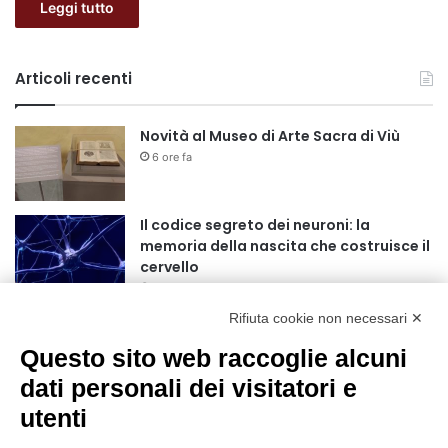
Leggi tutto
Articoli recenti
Novità al Museo di Arte Sacra di Viù
6 ore fa
Il codice segreto dei neuroni: la
memoria della nascita che costruisce il
cervello
7 ore fa
Rifiuta cookie non necessari ✕
Una guida alimentare per affrontare i
giorni più caldi: come idratarsi e cosa
Questo sito web raccoglie alcuni
portare in tavola a Ferragosto
dati personali dei visitatori e
11 ore fa
utenti
Basket Torino guarda al futuro:
accordo pluriennale con il giovane