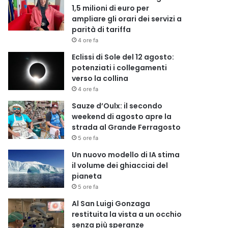
1,5 milioni di euro per
ampliare gli orari dei servizi a
parità di tariffa
4 ore fa
Eclissi di Sole del 12 agosto:
potenziati i collegamenti
verso la collina
4 ore fa
Sauze d’Oulx: il secondo
weekend di agosto apre la
strada al Grande Ferragosto
5 ore fa
Un nuovo modello di IA stima
il volume dei ghiacciai del
pianeta
5 ore fa
Al San Luigi Gonzaga
restituita la vista a un occhio
senza più speranze