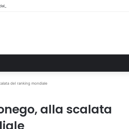
alla Regione 1,5 milioni di euro per ampliare gli orari dei servizi a parità d
calata del ranking mondiale
onego, alla scalata
iale