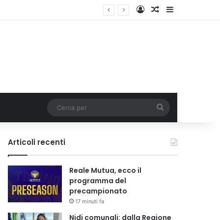
Accedi
Un articolo a c
Barra lateral
i tariffa
Cerca
per
Articoli recenti
Reale Mutua, ecco il
programma del
precampionato
17 minuti fa
Nidi comunali: dalla Regione