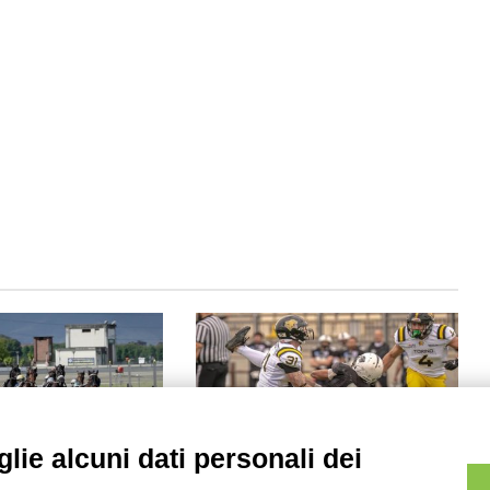
lie alcuni dati personali dei
mo di Vinovo prove
Wild Card campionato IFL 2026,