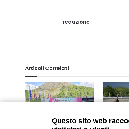
redazione
Articoli Correlati
Questo sito web raccog
Sestriere: finale stravolto per il
All’Ippodro