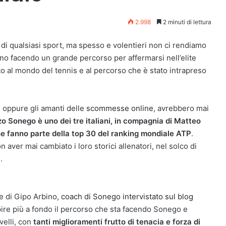
2.998
2 minuti di lettura
i di qualsiasi sport, ma spesso e volentieri non ci rendiamo
anno facendo un grande percorso per affermarsi nell’elite
o al mondo del tennis e al percorso che è stato intrapreso
i oppure gli amanti delle
scommesse online
, avrebbero mai
o Sonego è uno dei tre italiani, in compagnia di Matteo
he fanno parte della top 30 del ranking mondiale ATP
.
 aver mai cambiato i loro storici allenatori, nel solco di
.
le di Gipo Arbino,
coach di Sonego intervistato sul blog
pire più a fondo il percorso che sta facendo Sonego e
velli, con
tanti miglioramenti frutto di tenacia e forza di