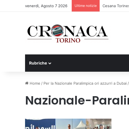
venerdì, Agosto 7 2026
Ultime notizie
Cesana Torines
Rubriche
Home
/
Per la Nazionale Paralimpica ori azzurri a Dubai
/
Nazionale-Parali