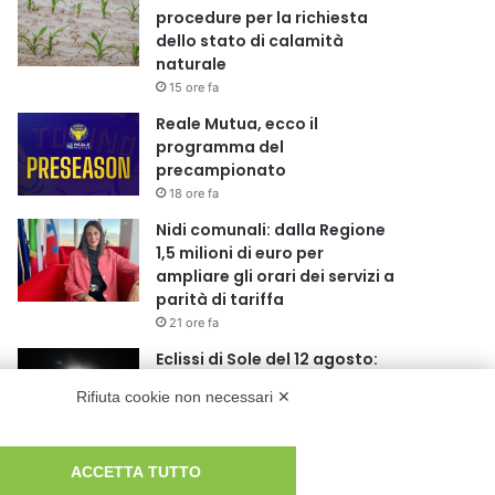
procedure per la richiesta
dello stato di calamità
naturale
15 ore fa
Reale Mutua, ecco il
programma del
precampionato
18 ore fa
Nidi comunali: dalla Regione
1,5 milioni di euro per
ampliare gli orari dei servizi a
parità di tariffa
21 ore fa
Eclissi di Sole del 12 agosto:
potenziati i collegamenti
Rifiuta cookie non necessari ✕
verso la collina
21 ore fa
Sauze d’Oulx: il secondo
ACCETTA TUTTO
weekend di agosto apre la