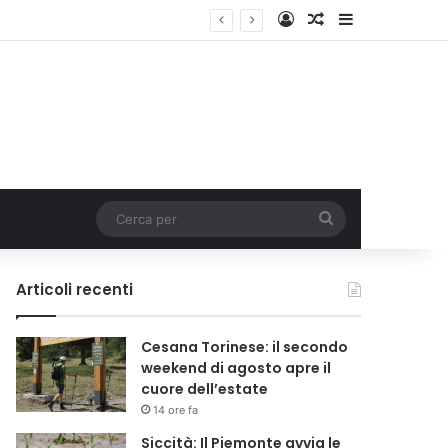
Accedi
Un articolo a c
Barra lateral
Cerca
per
Articoli recenti
Cesana Torinese: il secondo
weekend di agosto apre il
cuore dell’estate
14 ore fa
Siccità: Il Piemonte avvia le