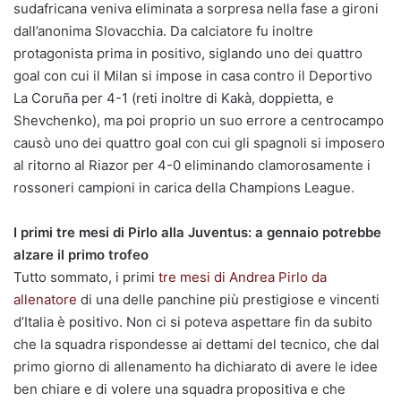
sudafricana veniva eliminata a sorpresa nella fase a gironi
dall’anonima Slovacchia. Da calciatore fu inoltre
protagonista prima in positivo, siglando uno dei quattro
goal con cui il Milan si impose in casa contro il Deportivo
La Coruña per 4-1 (reti inoltre di Kakà, doppietta, e
Shevchenko), ma poi proprio un suo errore a centrocampo
causò uno dei quattro goal con cui gli spagnoli si imposero
al ritorno al Riazor per 4-0 eliminando clamorosamente i
rossoneri campioni in carica della Champions League.
I primi tre mesi di Pirlo alla Juventus: a gennaio potrebbe
alzare il primo trofeo
Tutto sommato, i primi
tre mesi di Andrea Pirlo da
allenatore
di una delle panchine più prestigiose e vincenti
d’Italia è positivo. Non ci si poteva aspettare fin da subito
che la squadra rispondesse ai dettami del tecnico, che dal
primo giorno di allenamento ha dichiarato di avere le idee
ben chiare e di volere una squadra propositiva e che