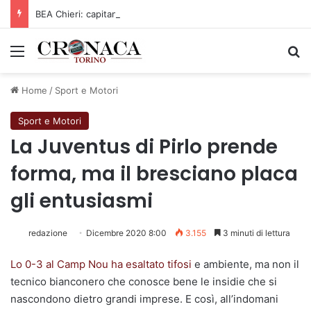
BEA Chieri: capitan Drame ancora in Arancione!
Menu
C
Home
/
Sport e Motori
Sport e Motori
La Juventus di Pirlo prende
forma, ma il bresciano placa
gli entusiasmi
redazione
Dicembre 2020 8:00
3.155
3 minuti di lettura
Lo 0-3 al Camp Nou ha esaltato tifosi
e ambiente, ma non il
tecnico bianconero che conosce bene le insidie che si
nascondono dietro grandi imprese. E così, all’indomani