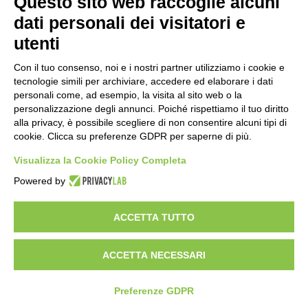
Questo sito web raccoglie alcuni
Il codice segreto dei neuroni: la
dati personali dei visitatori e
memoria della nascita che costruisce il
cervello
utenti
18 ore fa
Con il tuo consenso, noi e i nostri partner utilizziamo i cookie e
Una guida alimentare per affrontare i
tecnologie simili per archiviare, accedere ed elaborare i dati
giorni più caldi: come idratarsi e cosa
personali come, ad esempio, la visita al sito web o la
portare in tavola a Ferragosto
personalizzazione degli annunci. Poiché rispettiamo il tuo diritto
21 ore fa
alla privacy, è possibile scegliere di non consentire alcuni tipi di
cookie. Clicca su preferenze GDPR per saperne di più.
Basket Torino guarda al futuro:
accordo pluriennale con il giovane
Visualizza la Cookie Policy Completa
Alberto Mossi
Powered by
22 ore fa
ACCETTA TUTTO
Visibileweb - IT03270560802 - info@cronacamilano.it
ACCETTA NECESSARI
Privacy Policy
Preferenze GDPR