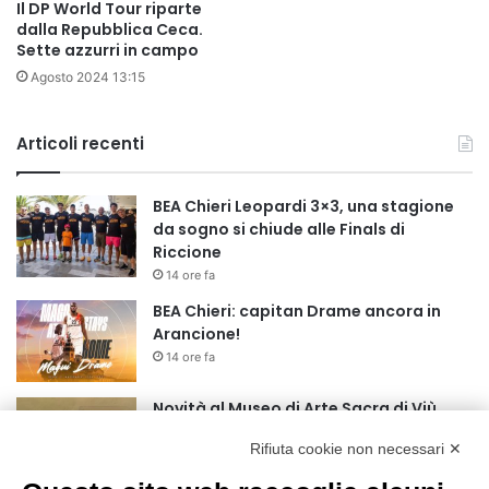
Il DP World Tour riparte
dalla Repubblica Ceca.
Sette azzurri in campo
Agosto 2024 13:15
Articoli recenti
BEA Chieri Leopardi 3×3, una stagione
da sogno si chiude alle Finals di
Riccione
14 ore fa
BEA Chieri: capitan Drame ancora in
Arancione!
14 ore fa
Novità al Museo di Arte Sacra di Viù
17 ore fa
Rifiuta cookie non necessari ✕