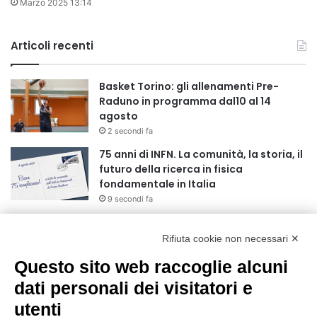
Marzo 2025 13:14
Articoli recenti
Basket Torino: gli allenamenti Pre-
Raduno in programma dal10 al 14
agosto
2 secondi fa
75 anni di INFN. La comunità, la storia, il
futuro della ricerca in fisica
fondamentale in Italia
9 secondi fa
Stop alla linea Torino-Bardonecchia
nel pieno della stagione turistica
Rifiuta cookie non necessari ✕
4 ore fa
Questo sito web raccoglie alcuni
Grande partecipazione alla Festa della
dati personali dei visitatori e
Madonna della Neve al Rifugio Ciao
utenti
Pais