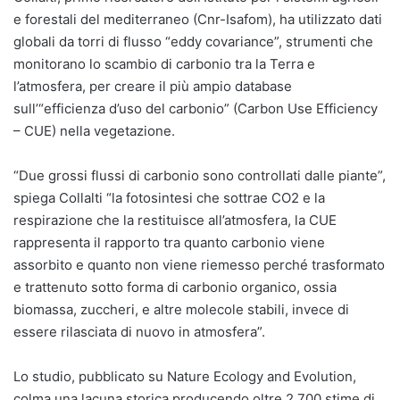
e forestali del mediterraneo (Cnr-Isafom), ha utilizzato dati
globali da torri di flusso “eddy covariance”, strumenti che
monitorano lo scambio di carbonio tra la Terra e
l’atmosfera, per creare il più ampio database
sull’“efficienza d’uso del carbonio” (Carbon Use Efficiency
– CUE) nella vegetazione.
“Due grossi flussi di carbonio sono controllati dalle piante”,
spiega Collalti “la fotosintesi che sottrae CO2 e la
respirazione che la restituisce all’atmosfera, la CUE
rappresenta il rapporto tra quanto carbonio viene
assorbito e quanto non viene riemesso perché trasformato
e trattenuto sotto forma di carbonio organico, ossia
biomassa, zuccheri, e altre molecole stabili, invece di
essere rilasciata di nuovo in atmosfera”.
Lo studio, pubblicato su Nature Ecology and Evolution,
colma una lacuna storica producendo oltre 2.700 stime di