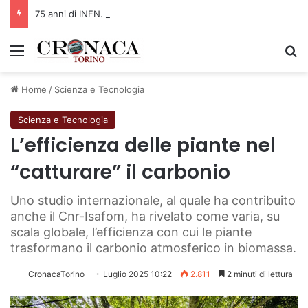
75 anni di INFN. La comunità, la storia, il futuro della ricerca in fisica fondamentale in Italia
Menu
C
Home
/
Scienza e Tecnologia
Scienza e Tecnologia
L’efficienza delle piante nel
“catturare” il carbonio
Uno studio internazionale, al quale ha contribuito
anche il Cnr-Isafom, ha rivelato come varia, su
scala globale, l’efficienza con cui le piante
trasformano il carbonio atmosferico in biomassa.
CronacaTorino
Luglio 2025 10:22
2.811
2 minuti di lettura