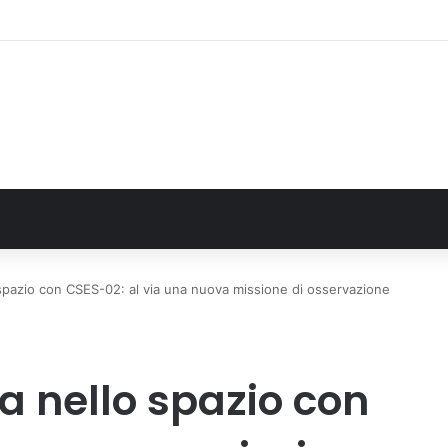
: il secondo weekend di agosto apre il cuore dell’estate
o spazio con CSES-02: al via una nuova missione di osservazione
na nello spazio con