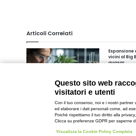
Articoli Correlati
Espansione d
vicini al Big
quasar
Gennaio 2019
Questo sito web raccog
visitatori e utenti
TEA: il CREA coordina la
sperimentazione nazionale
Con il tuo consenso, noi e i nostri partner 
Luglio 2025 13:54
ed elaborare i dati personali come, ad esem
Poiché rispettiamo il tuo diritto alla privacy
Clicca su preferenze GDPR per saperne di
Visualizza la Cookie Policy Completa