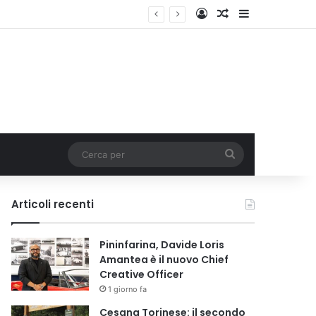
Accedi
Un articolo a c
Barra lateral
Cerca
per
Articoli recenti
Pininfarina, Davide Loris
Amantea è il nuovo Chief
Creative Officer
1 giorno fa
Cesana Torinese: il secondo