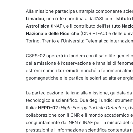
Alla missione partecipa un’ampia componente scienti
Limadou
, una rete coordinata dall’ASI con l’
Istituto
Astrofisica
(INAF), e il contributo dell’
Istituto Nazi
Nazionale delle Ricerche
(CNR – IFAC) e delle unive
Torino, Trento e l’Università Telematica Internazio
CSES-02 opererà in tandem con il satellite gemello 
della missione è l’osservazione e l’analisi di fenome
estremi come i
terremoti
, nonché a fenomeni atmos
geomagnetiche e le particelle solari ad alta energia
La partecipazione italiana alla missione, guidata da
tecnologico e scientifico. Due degli undici strumenti
Italia:
HEPD-02
(
High-Energy Particle Detector
), r
collaborazione con il CNR e il mondo accademico 
congiuntamente da INFN e INAF per la misura del ca
prestazioni e l’informazione scientifica contenuta ne