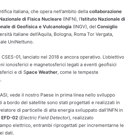
fica italiana, che opera nell’ambito della
collaborazione
 Nazionale di Fisica Nucleare
(INFN), l’
Istituto Nazionale di
onale di Geofisica e Vulcanologia
(INGV), del
Consiglio
rsità italiane dell’Aquila, Bologna, Roma Tor Vergata,
nale UniNettuno.
CSES-01, lanciato nel 2018 e ancora operativo. L’obiettivo
ni ionosferici e magnetosferici legati a eventi geofisici
ferici e di S
pace Weather
, come le tempeste
.
 ASI, vede il nostro Paese in prima linea nello sviluppo
 a bordo del satellite sono stati progettati e realizzati in
ivelatore di particelle di alta energia sviluppato dall’INFN in
e
EFD-02
(
Electric Field Detector
), realizzato
mpo elettrico, entrambi riprogettati per incrementarne le
i dati.