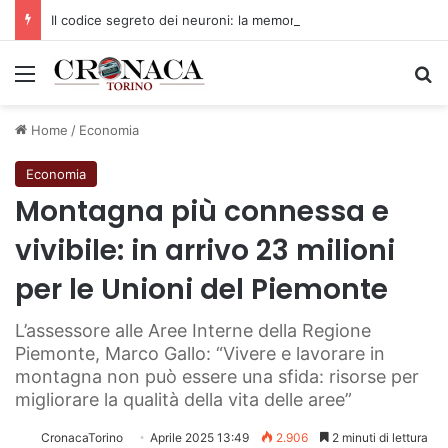
Il codice segreto dei neuroni: la memoria della nascita che costruisce il cervello
Menu
C
Home
/
Economia
Economia
Montagna più connessa e
vivibile: in arrivo 23 milioni
per le Unioni del Piemonte
L’assessore alle Aree Interne della Regione
Piemonte, Marco Gallo: “Vivere e lavorare in
montagna non può essere una sfida: risorse per
migliorare la qualità della vita delle aree”
CronacaTorino
Aprile 2025 13:49
2.906
2 minuti di lettura