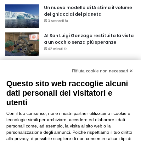
Un nuovo modello di IA stima il volume
dei ghiacciai del pianeta
3 secondi fa
Al San Luigi Gonzaga restituita la vista
a un occhio senza più speranze
42 minuti fa
La Reale Mutua Fenera Chieri ‘76 fa
quindici con Britte Stuut
Rifiuta cookie non necessari ✕
1 ora fa
Questo sito web raccoglie alcuni
dati personali dei visitatori e
BEA Chieri Leopardi 3×3, una stagione
da sogno si chiude alle Finals di
utenti
Riccione
15 ore fa
Con il tuo consenso, noi e i nostri partner utilizziamo i cookie e
tecnologie simili per archiviare, accedere ed elaborare i dati
BEA Chieri: capitan Drame ancora in
personali come, ad esempio, la visita al sito web o la
Arancione!
personalizzazione degli annunci. Poiché rispettiamo il tuo diritto
16 ore fa
alla privacy, è possibile scegliere di non consentire alcuni tipi di