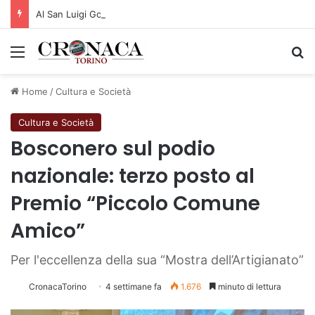
Al San Luigi Gonzaga restituita la vista a un occhio senza più speranze
Menu
C
Home
/
Cultura e Società
Cultura e Società
Bosconero sul podio
nazionale: terzo posto al
Premio “Piccolo Comune
Amico”
Per l'eccellenza della sua “Mostra dell’Artigianato”
CronacaTorino
4 settimane fa
1.676
minuto di lettura