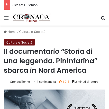
Siccità: Il Piemonte avvia le procedure per la richiesta dello stato di calamità naturale
Menu
C
Home
/
Cultura e Società
Cultura e Società
Il documentario “Storia di
una leggenda. Pininfarina”
sbarca in Nord America
CronacaTorino
4 settimane fa
1.918
2 minuti di lettura