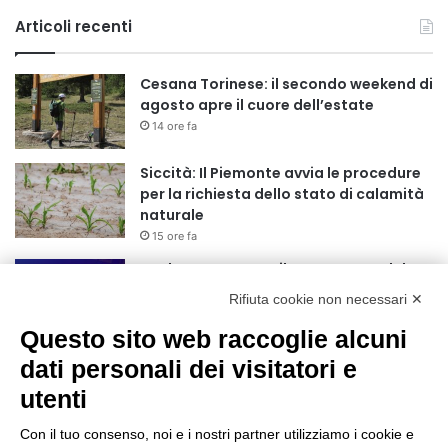
Articoli recenti
Cesana Torinese: il secondo weekend di
agosto apre il cuore dell’estate
14 ore fa
Siccità: Il Piemonte avvia le procedure
per la richiesta dello stato di calamità
naturale
15 ore fa
Reale Mutua, ecco il programma del
precampionato
Rifiuta cookie non necessari ✕
18 ore fa
Questo sito web raccoglie alcuni
Nidi comunali: dalla Regione 1,5 milioni
dati personali dei visitatori e
di euro per ampliare gli orari dei servizi
utenti
a parità di tariffa
21 ore fa
Con il tuo consenso, noi e i nostri partner utilizziamo i cookie e