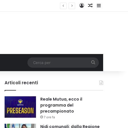
Accedi
Un articolo a c
Barra lateral
i tariffa
Cerca
per
Articoli recenti
Reale Mutua, ecco il
programma del
precampionato
7 ore fa
Nidi comunali: dalla Regione