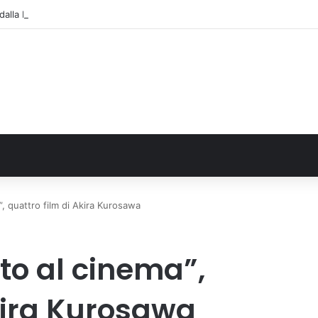
alla Regione 1,5 milioni di euro per ampliare gli orari dei servizi a parità d
a”, quattro film di Akira Kurosawa
ato al cinema”,
kira Kurosawa