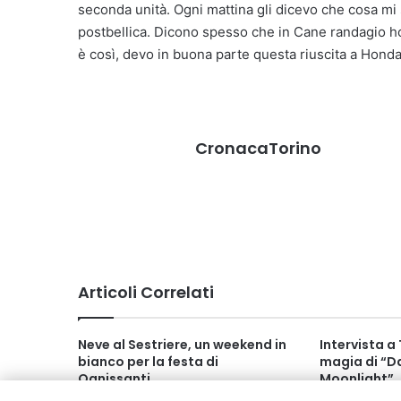
seconda unità. Ogni mattina gli dicevo che cosa mi 
postbellica. Dicono spesso che in Cane randagio ho
è così, devo in buona parte questa riuscita a Honda
CronacaTorino
Articoli Correlati
Neve al Sestriere, un weekend in
Intervista 
bianco per la festa di
magia di “Da
Ognissanti
Moonlight”
Novembre 2019 16:20
Dicembre 202