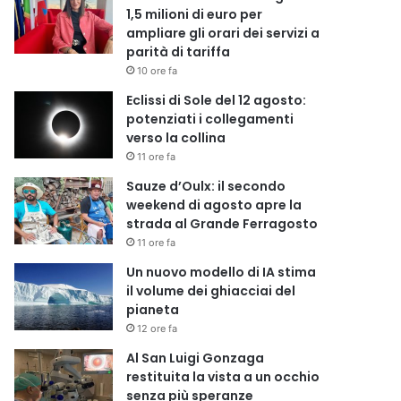
1,5 milioni di euro per
ampliare gli orari dei servizi a
parità di tariffa
10 ore fa
Eclissi di Sole del 12 agosto:
potenziati i collegamenti
verso la collina
11 ore fa
Sauze d’Oulx: il secondo
weekend di agosto apre la
strada al Grande Ferragosto
11 ore fa
Un nuovo modello di IA stima
il volume dei ghiacciai del
pianeta
12 ore fa
Al San Luigi Gonzaga
restituita la vista a un occhio
senza più speranze