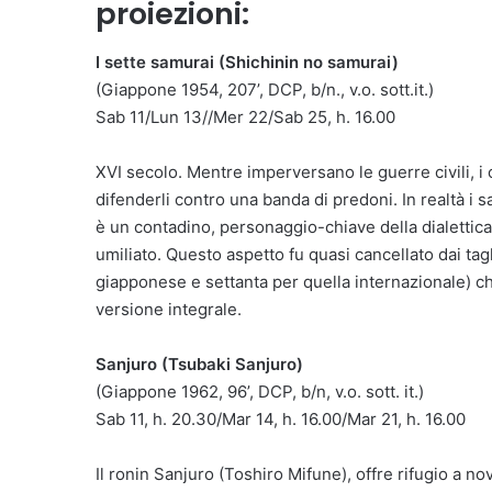
proiezioni:
I sette samurai (Shichinin no samurai)
(Giappone 1954, 207’, DCP, b/n., v.o. sott.it.)
Sab 11/Lun 13//Mer 22/Sab 25, h. 16.00
XVI secolo. Mentre imperversano le guerre civili, i 
difenderli contro una banda di predoni. In realtà i 
è un contadino, personaggio-chiave della dialettica s
umiliato. Questo aspetto fu quasi cancellato dai tag
giapponese e settanta per quella internazionale) che
versione integrale.
Sanjuro (Tsubaki Sanjuro)
(Giappone 1962, 96’, DCP, b/n, v.o. sott. it.)
Sab 11, h. 20.30/Mar 14, h. 16.00/Mar 21, h. 16.00
Il ronin Sanjuro (Toshiro Mifune), offre rifugio a no