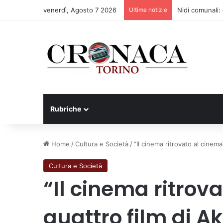
venerdì, Agosto 7 2026
Ultime notizie
Nidi comunali: d
Rubriche
Home
/
Cultura e Società
/
“Il cinema ritrovato al cinem
Cultura e Società
“Il cinema ritrov
quattro film di A