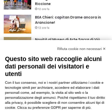
Riccione
12 ore fa
BEA Chieri: capitan Drame ancora in
Arancione!
13 ore fa
Novità al Museo di Arte Sacra di Viù
15 ore fa
Rifiuta cookie non necessari ✕
Questo sito web raccoglie alcuni
Il codice segreto dei neuroni: la
dati personali dei visitatori e
memoria della nascita che costruisce il
cervello
utenti
16 ore fa
Con il tuo consenso, noi e i nostri partner utilizziamo i cookie e
Una guida alimentare per affrontare i
tecnologie simili per archiviare, accedere ed elaborare i dati
giorni più caldi: come idratarsi e cosa
personali come, ad esempio, la visita al sito web o la
portare in tavola a Ferragosto
personalizzazione degli annunci. Poiché rispettiamo il tuo diritto
20 ore fa
alla privacy, è possibile scegliere di non consentire alcuni tipi di
cookie. Clicca su preferenze GDPR per saperne di più.
Basket Torino guarda al futuro: