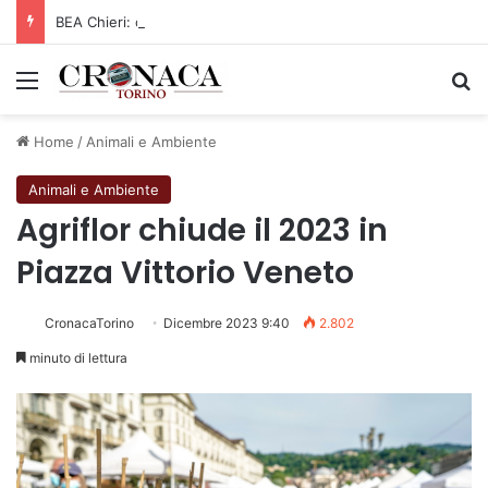
BEA Chieri: capitan Drame ancora in Arancione!
Menu
C
Home
/
Animali e Ambiente
Animali e Ambiente
Agriflor chiude il 2023 in
Piazza Vittorio Veneto
CronacaTorino
Dicembre 2023 9:40
2.802
minuto di lettura